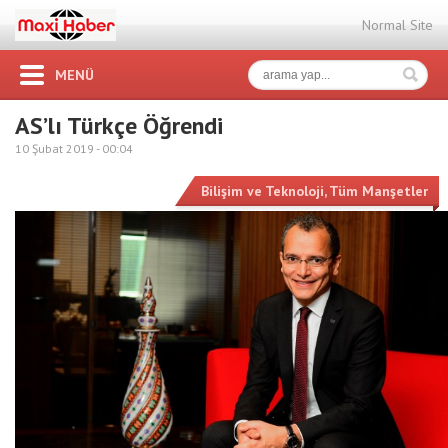
Normal Site
MENÜ
AS’lı Türkçe Öğrendi
10 Şubat 2019 -
00:04
Bilişim ve Teknoloji
,
Tüm Manşetler