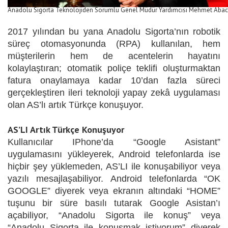
Anadolu Sigorta Teknolojiden Sorumlu Genel Müdür Yardımcısı Mehmet Abac
2017 yılından bu yana Anadolu Sigorta’nın robotik
süreç otomasyonunda (RPA) kullanılan, hem
müşterilerin hem de acentelerin hayatını
kolaylaştıran; otomatik poliçe teklifi oluşturmaktan
fatura onaylamaya kadar 10’dan fazla süreci
gerçekleştiren ileri teknoloji yapay zekâ uygulaması
olan AS’lı artık Türkçe konuşuyor.
AS’LI Artık Türkçe Konuşuyor
Kullanıcılar IPhone’da “Google Asistant”
uygulamasını yükleyerek, Android telefonlarda ise
hiçbir şey yüklemeden, AS’LI ile konuşabiliyor veya
yazılı mesajlaşabiliyor. Android telefonlarda “OK
GOOGLE” diyerek veya ekranın altındaki “HOME”
tuşunu bir süre basılı tutarak Google Asistan’ı
açabiliyor, “Anadolu Sigorta ile konuş” veya
“Anadolu Sigorta ile konuşmak istiyorum” diyerek