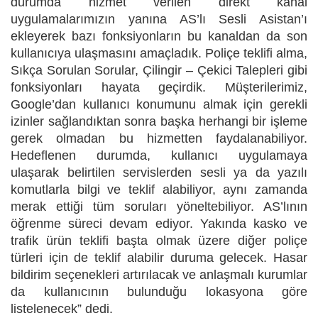
durumda hizmet verilen direkt kanal
uygulamalarımızın yanına AS’lı Sesli Asistan’ı
ekleyerek bazı fonksiyonların bu kanaldan da son
kullanıcıya ulaşmasını amaçladık. Poliçe teklifi alma,
Sıkça Sorulan Sorular, Çilingir – Çekici Talepleri gibi
fonksiyonları hayata geçirdik. Müşterilerimiz,
Google’dan kullanıcı konumunu almak için gerekli
izinler sağlandıktan sonra başka herhangi bir işleme
gerek olmadan bu hizmetten faydalanabiliyor.
Hedeflenen durumda, kullanıcı uygulamaya
ulaşarak belirtilen servislerden sesli ya da yazılı
komutlarla bilgi ve teklif alabiliyor, aynı zamanda
merak ettiği tüm soruları yöneltebiliyor. AS’lının
öğrenme süreci devam ediyor. Yakında kasko ve
trafik ürün teklifi başta olmak üzere diğer poliçe
türleri için de teklif alabilir duruma gelecek. Hasar
bildirim seçenekleri artırılacak ve anlaşmalı kurumlar
da kullanıcının bulunduğu lokasyona göre
listelenecek”
dedi
.