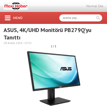
Normal Site
MENÜ
ASUS, 4K/UHD Monitörü PB279Q’yu
Tanıttı
28 Aralık 2014 -
23:52
1 / 1