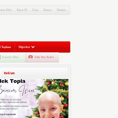
itene Ekle
Kayıt Ol
Giriş
Künye
İletişim
l Toplum
Diğerleri
Gazete Oku!
Eski Site Arşivi
Reklam