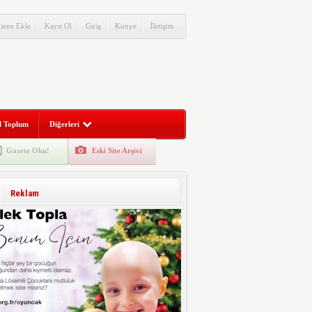
itene Ekle
Kayıt Ol
Giriş
Künye
İletişim
l Toplum
Diğerleri
Gazete Oku!
Eski Site Arşivi
Reklam