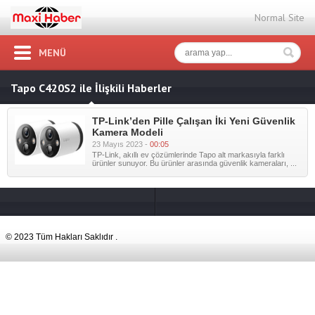
Normal Site
MENÜ
Tapo C420S2 ile İlişkili Haberler
TP-Link’den Pille Çalışan İki Yeni Güvenlik
Kamera Modeli
23 Mayıs 2023 -
00:05
TP-Link, akıllı ev çözümlerinde Tapo alt markasıyla farklı
ürünler sunuyor. Bu ürünler arasında güvenlik kameraları, ...
© 2023 Tüm Hakları Saklıdır .