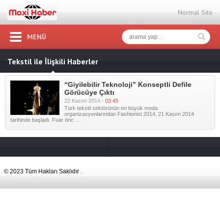
Normal Site
MENÜ
Tekstil ile İlişkili Haberler
“Giyilebilir Teknoloji” Konseptli Defile
Görücüye Çıktı
22 Kasım 2014 -
03:45
Türk tekstil sektörünün en büyük moda
organizasyonlarından Fashionist 2014, 21 Kasım 2014
tarihinde başladı. Fuar önc ...
© 2023 Tüm Hakları Saklıdır .