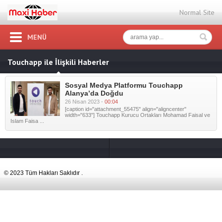
Normal Site
MENÜ
Touchapp ile İlişkili Haberler
Sosyal Medya Platformu Touchapp
Alanya’da Doğdu
26 Nisan 2023 -
00:04
[caption id="attachment_55475" align="aligncenter"
width="633"] Touchapp Kurucu Ortakları Mohamad Faisal ve
Islam Faisa ...
© 2023 Tüm Hakları Saklıdır .