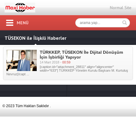
Normal Site
MENÜ
TÜSEKON ile İlişkili Haberler
TÜRKKEP, TÜSEKON İle Dijital Dönüşüm
İçin İşbirliği Yapıyor
14 Mart 2018 -
00:59
[caption id="attachment_28811" align="aligncenter"
width="633"] TÜRKKEP Yönetim Kurulu Başkanı M. Kurtuluş
Nevruz[/capt ...
© 2023 Tüm Hakları Saklıdır .