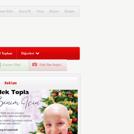
itene Ekle
Kayıt Ol
Giriş
Künye
İletişim
l Toplum
Diğerleri
Gazete Oku!
Eski Site Arşivi
Reklam