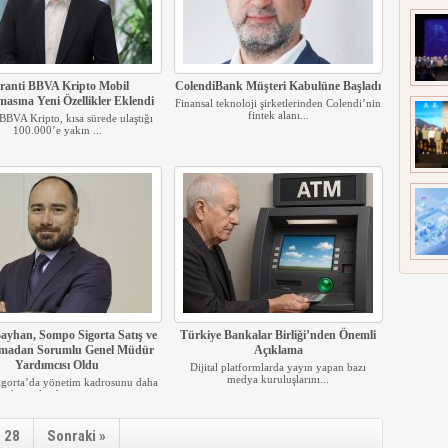
ranti BBVA Kripto Mobil
ColendiBank Müşteri Kabulüne Başladı
asına Yeni Özellikler Eklendi
Finansal teknoloji şirketlerinden Colendi’nin
fintek alanı...
BBVA Kripto, kısa sürede ulaştığı
100.000’e yakın ...
ayhan, Sompo Sigorta Satış ve
Türkiye Bankalar Birliği’nden Önemli
amadan Sorumlu Genel Müdür
Açıklama
Yardımcısı Oldu
Dijital platformlarda yayın yapan bazı
medya kuruluşlarını...
gorta’da yönetim kadrosunu daha
da güçlendiren öne...
28
Sonraki »