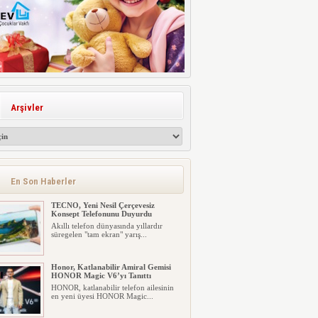
Arşivler
En Son Haberler
TECNO, Yeni Nesil Çerçevesiz
Konsept Telefonunu Duyurdu
Akıllı telefon dünyasında yıllardır
süregelen "tam ekran" yarış...
Honor, Katlanabilir Amiral Gemisi
HONOR Magic V6’yı Tanıttı
HONOR, katlanabilir telefon ailesinin
en yeni üyesi HONOR Magic...