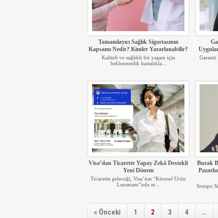
Tamamlayıcı Sağlık Sigortasının
Ga
Kapsamı Nedir? Kimler Yararlanabilir?
Uygulam
Kaliteli ve sağlıklı bir yaşam için
Garanti 
beklenmedik hastalıkla...
Visa’dan Ticarette Yapay Zekâ Destekli
Burak B
Yeni Dönem
Pazarl
Ticaretin geleceği, Visa’nın “Küresel Ürün
Lansmanı”nda se...
Sompo Si
« Önceki
1
2
3
4
…