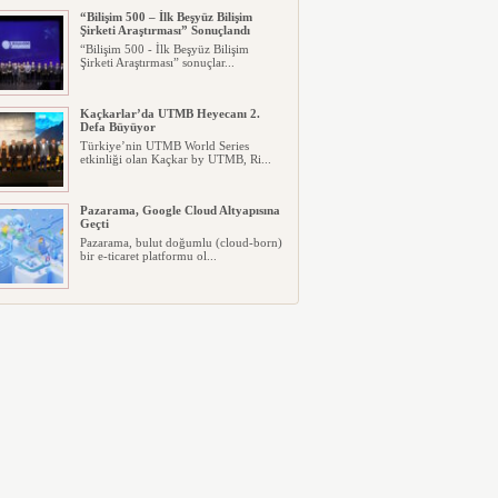
“Bilişim 500 – İlk Beşyüz Bilişim
Şirketi Araştırması” Sonuçlandı
“Bilişim 500 - İlk Beşyüz Bilişim
Şirketi Araştırması” sonuçlar...
Kaçkarlar’da UTMB Heyecanı 2.
Defa Büyüyor
Türkiye’nin UTMB World Series
etkinliği olan Kaçkar by UTMB, Ri...
Pazarama, Google Cloud Altyapısına
Geçti
Pazarama, bulut doğumlu (cloud-born)
bir e-ticaret platformu ol...
Diploma Yetmiyor: Haliç Üniversitesi
“Aranan Mezun” Modelini Başlattı
Üniversite tercihinde gençlerin
beklentileri değişirken, diploma ...
“ARKHE: Hafızanın Rahmi ve
Kadim Eşikler” Karma Sergisi Boho
Galeri’de Açıldı
Mersin, Adana ve İstanbul'da
üretimlerini sürdüren dört çağdaş ...