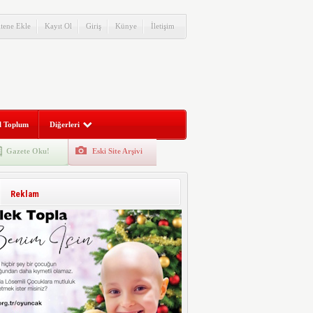
itene Ekle
Kayıt Ol
Giriş
Künye
İletişim
l Toplum
Diğerleri
Gazete Oku!
Eski Site Arşivi
Reklam