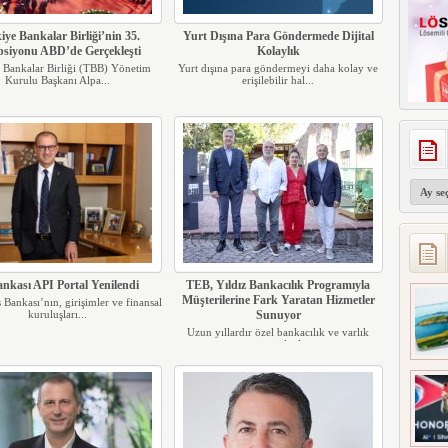
iye Bankalar Birliği’nin 35.
Yurt Dışına Para Göndermede Dijital
psiyonu ABD’de Gerçekleşti
Kolaylık
 Bankalar Birliği (TBB) Yönetim
Yurt dışına para göndermeyi daha kolay ve
Kurulu Başkanı Alpa...
erişilebilir hal...
Arşivler
ankası API Portal Yenilendi
TEB, Yıldız Bankacılık Programıyla
Müşterilerine Fark Yaratan Hizmetler
 Bankası’nın, girişimler ve finansal
kuruluşları...
Sunuyor
Uzun yıllardır özel bankacılık ve varlık
yönetimi alanları...