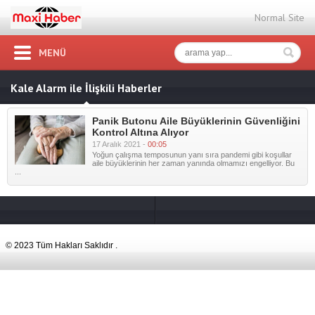
Normal Site
MENÜ
Kale Alarm ile İlişkili Haberler
Panik Butonu Aile Büyüklerinin Güvenliğini
Kontrol Altına Alıyor
17 Aralık 2021 -
00:05
Yoğun çalışma temposunun yanı sıra pandemi gibi koşullar
aile büyüklerinin her zaman yanında olmamızı engelliyor. Bu
...
© 2023 Tüm Hakları Saklıdır .