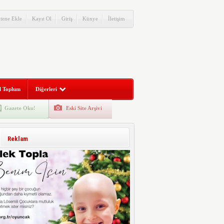
itene Ekle
Kayıt Ol
Giriş
Künye
İletişim
l Toplum
Diğerleri
Gazete Oku!
Eski Site Arşivi
Reklam