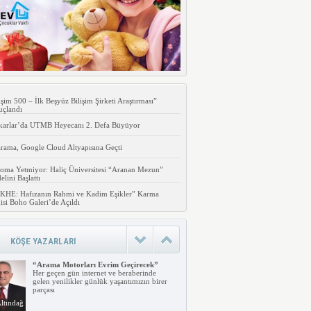
işim 500 – İlk Beşyüz Bilişim Şirketi Araştırması”
uçlandı
karlar’da UTMB Heyecanı 2. Defa Büyüyor
rama, Google Cloud Altyapısına Geçti
oma Yetmiyor: Haliç Üniversitesi “Aranan Mezun”
lini Başlattı
KHE: Hafızanın Rahmi ve Kadim Eşikler” Karma
isi Boho Galeri’de Açıldı
KÖŞE YAZARLARI
“Arama Motorları Evrim Geçirecek”
Her geçen gün internet ve beraberinde
gelen yenilikler günlük yaşantımızın birer
parçası
ltındağ