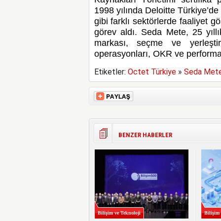
1998 yılında Deloitte Türkiye’d
gibi farklı sektörlerde faaliyet 
görev aldı. Seda Mete, 25 yıllı
markası, seçme ve yerleşti
operasyonları, OKR ve performa
Etiketler:
Octet Türkiye
»
Seda Met
BENZER HABERLER
Bilişim ve Teknoloji
Bilişim