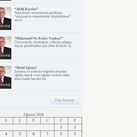
“Akıllı Kartlar”
Teknolojiyi tanımlamak gerekirse,
“otomasyon sistemlerinin küçültülmesi”
süreci
ltındağ
“Mükemmel Ne Kadar Uzakta?”
Üniversitede okuduğum yıllarda çalışma
hayatı şimdikinden çok daha kolaydı. İş
ltındağ
“Mobil Eğitim”
Zamana ve mekana bağımlı olmadan
eğitim almak veya eğitim vermek daha
düne kadar hayalci bir
ltındağ
“Teknoloji, Hızlı Tren ve İrem…”
Tüm Yazarlar
Belki dikkatinizi çekmiştir. Türkiye’nin ilk
hızlı treni Ankara – Eskişehir
ltındağ
Ağustos 2026
S
Ç
P
C
C
P
“Ne Duruyorsunuz, Dijitalleşsenize!”
1
2
Arabanız kendi kendine park ederken, siz
4
apartmanınıza giriyor ve evinizin kapısını
5
6
7
8
9