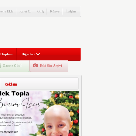
itene Ekle
Kayıt Ol
Giriş
Künye
İletişim
l Toplum
Diğerleri
Gazete Oku!
Eski Site Arşivi
Reklam