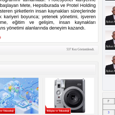
e başlayan Mete, Hepsiburada ve Protel Holding
gösteren şirketlerin insan kaynakları süreçlerinde
k kariyeri boyunca; yetenek yönetimi, işveren
rme, eğitim ve gelişim, insan kaynakları
Aykut A
ns yönetimi alanlarında deneyim kazandı.
e
Aykut A
537 Kez Görüntülendi.
Aykut A
Aykut A
P
 ve Teknoloji
Bilişim ve Teknoloji
3