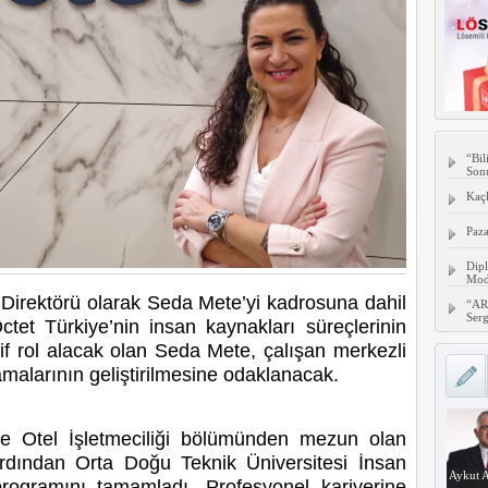
“Bil
Son
Kaç
Paza
Dipl
Mode
 Direktörü olarak Seda Mete’yi kadrosuna dahil
“AR
Serg
tet Türkiye’nin insan kaynakları süreçlerinin
tif rol alacak olan Seda Mete, çalışan merkezli
amalarının geliştirilmesine odaklanacak.
e Otel İşletmeciliği bölümünden mezun olan
ardından Orta Doğu Teknik Üniversitesi İnsan
Aykut A
programını tamamladı. Profesyonel kariyerine