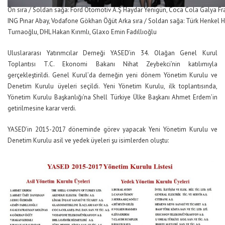
Ön sıra / Soldan sağa: Ford Otomotiv A.Ş Haydar Yenigün, Coca Cola Galya F
ING Pınar Abay, Vodafone Gökhan Öğüt Arka sıra / Soldan sağa: Türk Henkel
Turnaoğlu, DHL Hakan Kırımlı, Glaxo Emin Fadıllıoğlu
Uluslararası Yatırımcılar Derneği YASED’in 34. Olağan Genel Kurul
Toplantısı T.C. Ekonomi Bakanı Nihat Zeybekci’nin katılımıyla
gerçekleştirildi. Genel Kurul’da derneğin yeni dönem Yönetim Kurulu ve
Denetim Kurulu üyeleri seçildi. Yeni Yönetim Kurulu, ilk toplantısında,
Yönetim Kurulu Başkanlığı’na Shell Türkiye Ülke Başkanı Ahmet Erdem’in
getirilmesine karar verdi.
YASED’in 2015-2017 döneminde görev yapacak Yeni Yönetim Kurulu ve
Denetim Kurulu asil ve yedek üyeleri şu isimlerden oluştu: