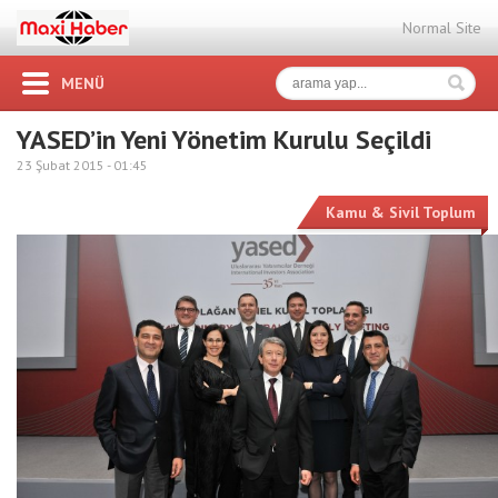
Normal Site
MENÜ
YASED’in Yeni Yönetim Kurulu Seçildi
23 Şubat 2015 -
01:45
Kamu & Sivil Toplum