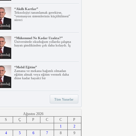
“Akıllı Kartlar”
Teknolojiyi tanımlamak gerekirse,
“otomasyon sistemlerinin küçültülmesi”
süreci
ltındağ
“Mükemmel Ne Kadar Uzakta?”
Üniversitede okuduğum yıllarda çalışma
hayatı şimdikinden çok daha kolaydı. İş
ltındağ
“Mobil Eğitim”
Zamana ve mekana bağımlı olmadan
eğitim almak veya eğitim vermek daha
düne kadar hayalci bir
ltındağ
“Teknoloji, Hızlı Tren ve İrem…”
Tüm Yazarlar
Belki dikkatinizi çekmiştir. Türkiye’nin ilk
hızlı treni Ankara – Eskişehir
ltındağ
Ağustos 2026
S
Ç
P
C
C
P
“Ne Duruyorsunuz, Dijitalleşsenize!”
1
2
Arabanız kendi kendine park ederken, siz
4
apartmanınıza giriyor ve evinizin kapısını
5
6
7
8
9