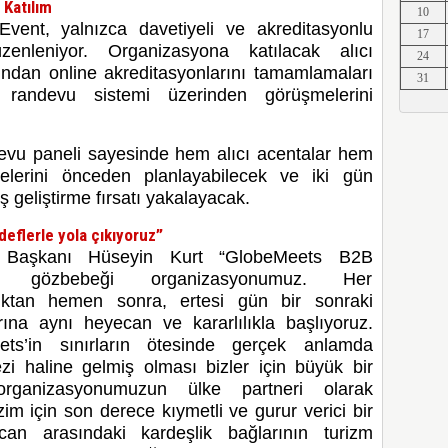
 Katılım
10
Erkut A
ent, yalnızca davetiyeli ve akreditasyonlu
17
zenleniyor. Organizasyona katılacak alıcı
24
ından online akreditasyonlarını tamamlamaları
31
l randevu sistemi üzerinden görüşmelerini
Erkut A
evu paneli sayesinde hem alıcı acentalar hem
elerini önceden planlayabilecek ve iki gün
 geliştirme fırsatı yakalayacak.
Erkut A
deflerle yola çıkıyoruz”
 Başkanı Hüseyin Kurt
“GlobeMeets B2B
 gözbebeği organizasyonumuz. Her
ktan hemen sonra, ertesi gün bir sonraki
Erkut A
ına aynı heyecan ve kararlılıkla başlıyoruz.
ts’in sınırların ötesinde gerçek anlamda
zi haline gelmiş olması bizler için büyük bir
rganizasyonumuzun ülke partneri olarak
Erkut A
im için son derece kıymetli ve gurur verici bir
can arasındaki kardeşlik bağlarının turizm