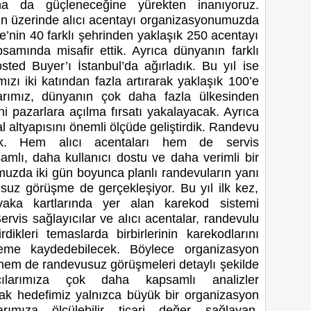
daha da güçleneceğine yürekten inanıyoruz.
’ün üzerinde alıcı acentayı organizasyonumuzda
e’nin 40 farklı şehrinden yaklaşık 250 acentayı
amında misafir ettik. Ayrıca dünyanın farklı
sted Buyer’ı İstanbul’da ağırladık. Bu yıl ise
ızı iki katından fazla artırarak yaklaşık 100’e
ılarımız, dünyanın çok daha fazla ülkesinden
eni pazarlara açılma fırsatı yakalayacak. Ayrıca
l altyapısını önemli ölçüde geliştirdik. Randevu
ik. Hem alıcı acentaları hem de servis
amlı, daha kullanıcı dostu ve daha verimli bir
uzda iki gün boyunca planlı randevuların yanı
suz görüşme de gerçekleşiyor. Bu yıl ilk kez,
aka kartlarında yer alan karekod sistemi
rvis sağlayıcılar ve alıcı acentalar, randevulu
dikleri temaslarda birbirlerinin karekodlarını
teme kaydedebilecek. Böylece organizasyon
hem de randevusuz görüşmeleri detaylı şekilde
mcılarımıza çok daha kapsamlı analizler
ak hedefimiz yalnızca büyük bir organizasyon
arımıza ölçülebilir ticari değer sağlayan,