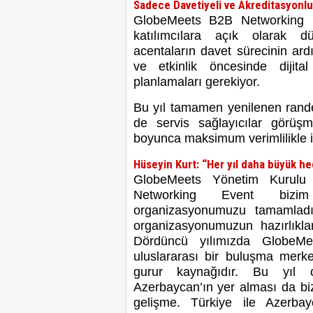
Sadece Davetiyeli ve Akreditasyonlu
GlobeMeets B2B Networking Ev
katılımcılara açık olarak dü
acentaların davet sürecinin ard
ve etkinlik öncesinde dijita
planlamaları gerekiyor.
Bu yıl tamamen yenilenen rand
de servis sağlayıcılar görüşm
boyunca maksimum verimlilikle iş
Hüseyin Kurt: “Her yıl daha büyük he
GlobeMeets Yönetim Kurulu
Networking Event bizim
organizasyonumuzu tamamladı
organizasyonumuzun hazırlıklar
Dördüncü yılımızda GlobeMee
uluslararası bir buluşma merke
gurur kaynağıdır. Bu yıl o
Azerbaycan’ın yer alması da biz
gelişme. Türkiye ile Azerbay