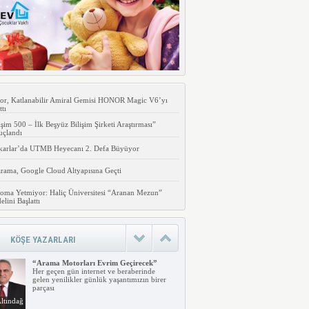
or, Katlanabilir Amiral Gemisi HONOR Magic V6’yı
ttı
işim 500 – İlk Beşyüz Bilişim Şirketi Araştırması”
uçlandı
karlar’da UTMB Heyecanı 2. Defa Büyüyor
rama, Google Cloud Altyapısına Geçti
oma Yetmiyor: Haliç Üniversitesi “Aranan Mezun”
lini Başlattı
KÖŞE YAZARLARI
“Arama Motorları Evrim Geçirecek”
Her geçen gün internet ve beraberinde
gelen yenilikler günlük yaşantımızın birer
parçası
ltındağ