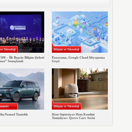
 ve Teknoloji
Bilişim ve Teknoloji
 500 – İlk Beşyüz Bilişim Şirketi
Pazarama, Google Cloud Altyapısına
ması” Sonuçlandı
Geçti
omotiv
Bilişim ve Teknoloji
SkyNomad Tanıtıldı
Hem Süpürüyor Hem Kendini
Temizliyor: Qrevo Curv Serisi