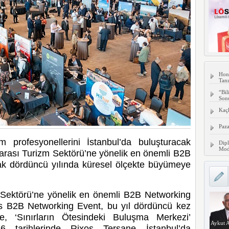
Hon
Tanı
“Bil
Son
Kaç
Paza
m profesyonellerini İstanbul’da buluşturacak
Dipl
Mode
arası Turizm Sektörü’ne yönelik en önemli B2B
ak dördüncü yılında küresel ölçekte büyümeye
m Sektörü’ne yönelik en önemli B2B Networking
 B2B Networking Event, bu yıl dördüncü kez
e, ‘Sınırların Ötesindeki Buluşma Merkezi’
Aykut A
6 tarihlerinde Rixos Tersane İstanbul’da