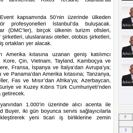
Event kapsamında 50’nin üzerinde ülkeden
ör profesyonelleri İstanbul’da buluşacak.
Aykut A
r (DMC’ler), birçok ülkenin turizm ofisleri,
irketleri, uluslararası oteller, otobüs şirketleri,
ş ortakları yer alacak.
an Amerika kıtasına uzanan geniş katılımcı
Aykut A
a, Kore, Çin, Vietnam, Tayland, Kamboçya ve
tere, Fransa, İspanya ve İtalya’dan Avrupa’ya;
eru ve Panama’dan Amerika kıtasına; Tanzanya,
ller, Fas ve Mısır’dan Afrika’ya; Azerbaycan,
Aykut A
i, Suriye ve Kuzey Kıbrıs Türk Cumhuriyeti’nden
a getirecek.
r yanından 1.000’in üzerinde alıcı acenta ile
d Buyer, iki gün boyunca servis sağlayıcılarla
Aykut A
eştirerek yeni ticari iş birliklerine zemin
P
3