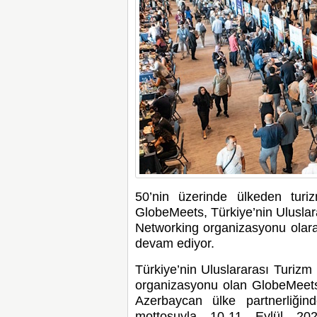
50’nin üzerinde ülkeden turiz
GlobeMeets, Türkiye’nin Uluslar
Networking organizasyonu olar
devam ediyor.
Türkiye’nin Uluslararası Turiz
organizasyonu olan GlobeMeets
Azerbaycan ülke partnerliğind
mottosuyla 10-11 Eylül 202