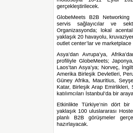
gerçekleştirilecek.
GlobeMeets B2B Networking 
servis sağlayıcılar ve sekt
Organizasyonda; lokal acentala
yaklaşık 20 havayolu, kruvaziyer ş
outlet center’lar ve marketplace i
Asya’dan Avrupa’ya, Afrika’d
profiliyle GlobeMeets; Japony
Laos’tan Asya’ya; Norveç, İngil
Amerika Birleşik Devletleri, P
Güney Afrika, Mauritius, Seyşe
Katar, Birleşik Arap Emirlikler
katılımcıları İstanbul’da bir aray
Etkinlikte Türkiye’nin dört bi
yaklaşık 100 uluslararası Hoste
planlı B2B görüşmeler gerçekl
hazırlayacak.