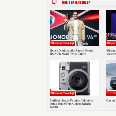
BENZER HABERLER
Bilişim ve Teknoloji
Bilişim
Honor, Katlanabilir Amiral Gemisi
“Bilişim
HONOR Magic V6’yı Tanıttı
Araştır
Bilişim ve Teknoloji
Ot
Fujifilm, Şipşak Fotoğraf Makinesi
Xiaomi 
instax mini 99’un Gümüş Rengini
Tanıttı