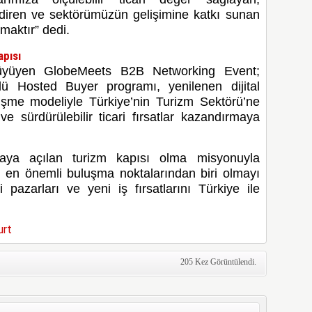
lendiren ve sektörümüzün gelişimine katkı sunan
rmaktır” dedi.
apısı
üyüyen GlobeMeets B2B Networking Event;
çlü Hosted Buyer programı, yenilenen dijital
rüşme modeliyle Türkiye’nin Turizm Sektörü’ne
 ve sürdürülebilir ticari fırsatlar kazandırmaya
yaya açılan turizm kapısı olma misyonuyla
n en önemli buluşma noktalarından biri olmayı
i pazarları ve yeni iş fırsatlarını Türkiye ile
urt
205 Kez Görüntülendi.