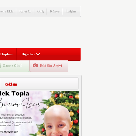
itene Ekle
Kayıt Ol
Giriş
Künye
İletişim
l Toplum
Diğerleri
Gazete Oku!
Eski Site Arşivi
Reklam