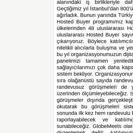
alanındaki iş birlikleriyle 
Geçtiğimiz yıl İstanbul’dan 800
ağırladık. Bunun yanında Türkiy
Hosted Buyer programımız kaps
ülkelerinden 48 uluslararası Ho
uluslararası Hosted Buyer sayım
çıkarıyoruz. Böylece katılımc
nitelikli alıcılarla buluşma ve y
bu yıl organizasyonumuzun dijita
panelimizi tamamen yeniled
sağlayıcılarımızı çok daha kaps
sistem bekliyor. Organizasyonum
sıra olağanüstü sayıda randevu
randevusuz görüşmeleri de y
üzerinden ölçümleyebileceğiz. Se
görüşmeler dışında gerçekleştir
okutarak bu görüşmeleri sis
sonunda ilk kez hem randevulu 
raporlayabilecek ve katılı
sunabileceğiz. GlobeMeets olar
düzenlemek değil; katılımcıl