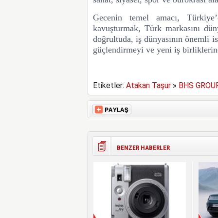
Gecenin temel amacı, Türkiye’de
kavuşturmak,
Türk markasını dün
doğrultuda, iş dünyasının önemli isim
güçlendirmeyi ve yeni iş birlikleri
Etiketler:
Atakan Taşur
»
BHS GROU
BENZER HABERLER