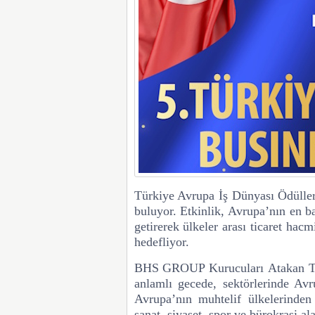
Türkiye Avrupa İş Dünyası Ödüller
buluyor. Etkinlik, Avrupa’nın en ba
getirerek ülkeler arası ticaret hacmi
hedefliyor.
BHS GROUP Kurucuları
Atakan T
anlamlı gecede, sektörlerinde Avr
Avrupa’nın muhtelif ülkelerinden 
sanat, siyaset, spor ve bürokrasi al