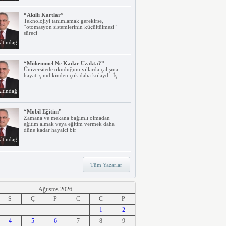
“Akıllı Kartlar”
Teknolojiyi tanımlamak gerekirse,
“otomasyon sistemlerinin küçültülmesi”
süreci
ltındağ
“Mükemmel Ne Kadar Uzakta?”
Üniversitede okuduğum yıllarda çalışma
hayatı şimdikinden çok daha kolaydı. İş
ltındağ
“Mobil Eğitim”
Zamana ve mekana bağımlı olmadan
eğitim almak veya eğitim vermek daha
düne kadar hayalci bir
ltındağ
“Teknoloji, Hızlı Tren ve İrem…”
Tüm Yazarlar
Belki dikkatinizi çekmiştir. Türkiye’nin ilk
hızlı treni Ankara – Eskişehir
ltındağ
Ağustos 2026
S
Ç
P
C
C
P
“Ne Duruyorsunuz, Dijitalleşsenize!”
1
2
Arabanız kendi kendine park ederken, siz
4
apartmanınıza giriyor ve evinizin kapısını
5
6
7
8
9