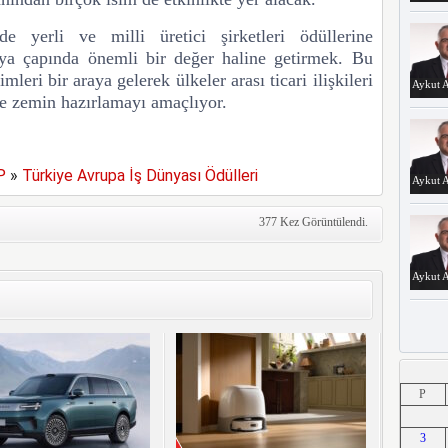
 yerli ve milli üretici şirketleri ödüllerine
ya çapında önemli bir değer haline getirmek
. Bu
leri bir araya gelerek ülkeler arası ticari ilişkileri
Aykut A
ne zemin hazırlamayı amaçlıyor.
P
»
Türkiye Avrupa İş Dünyası Ödülleri
Aykut A
377 Kez Görüntülendi.
Aykut A
Aykut A
P
3