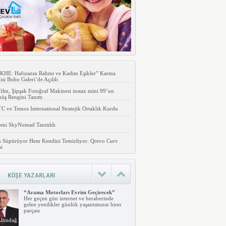
KHE: Hafızanın Rahmi ve Kadim Eşikler” Karma
isi Boho Galeri’de Açıldı
film, Şipşak Fotoğraf Makinesi instax mini 99’un
ş Rengini Tanıttı
 ve Temos International Stratejik Ortaklık Kurdu
omi SkyNomad Tanıtıldı
 Süpürüyor Hem Kendini Temizliyor: Qrevo Curv
si
KÖŞE YAZARLARI
“Arama Motorları Evrim Geçirecek”
Her geçen gün internet ve beraberinde
gelen yenilikler günlük yaşantımızın birer
parçası
ltındağ