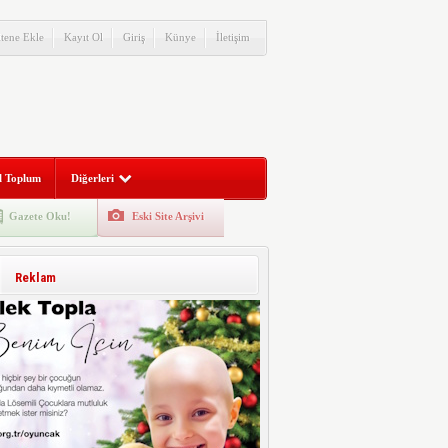
itene Ekle
Kayıt Ol
Giriş
Künye
İletişim
l Toplum
Diğerleri
Gazete Oku!
Eski Site Arşivi
Reklam