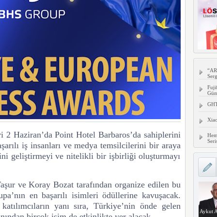
“AR
Serg
Fuji
Gümü
GHTC
Xia
i 2 Haziran’da Point Hotel Barbaros’da sahiplerini
Hem
Seri
şarılı iş insanları ve medya temsilcilerini bir araya
ni geliştirmeyi ve nitelikli bir işbirliği oluşturmayı
aşur ve Koray Bozat
tarafından organize edilen bu
upa’nın en başarılı isimleri ödüllerine kavuşacak.
katılımcıların yanı sıra, Türkiye’nin önde gelen
Aykut A
anından birçok isim de etkinlikte yer alacak.