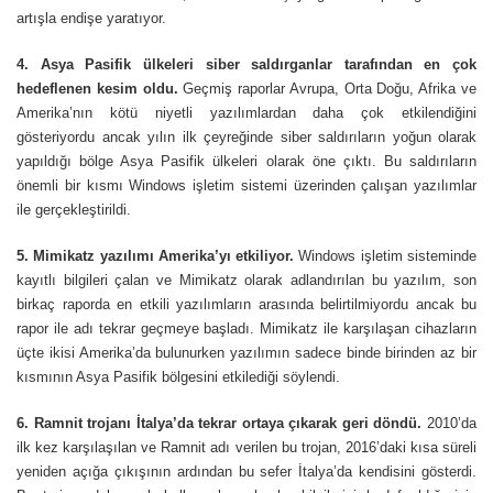
artışla endişe yaratıyor.
4. Asya Pasifik ülkeleri siber saldırganlar tarafından en çok
hedeflenen kesim oldu.
Geçmiş raporlar Avrupa, Orta Doğu, Afrika ve
Amerika’nın kötü niyetli yazılımlardan daha çok etkilendiğini
gösteriyordu ancak yılın ilk çeyreğinde siber saldırıların yoğun olarak
yapıldığı bölge Asya Pasifik ülkeleri olarak öne çıktı.
Bu saldırıların
önemli bir kısmı Windows işletim sistemi üzerinden çalışan yazılımlar
ile gerçekleştirildi.
5. Mimikatz yazılımı Amerika’yı etkiliyor.
Windows işletim sisteminde
kayıtlı bilgileri çalan ve Mimikatz olarak adlandırılan bu yazılım, son
birkaç raporda en etkili yazılımların arasında belirtilmiyordu ancak bu
rapor ile adı tekrar geçmeye başladı. Mimikatz ile karşılaşan cihazların
üçte ikisi Amerika’da bulunurken yazılımın sadece binde birinden az bir
kısmının Asya Pasifik bölgesini etkilediği söylendi.
6. Ramnit trojanı İtalya’da tekrar ortaya çıkarak geri döndü.
2010’da
ilk kez karşılaşılan ve Ramnit adı verilen bu trojan, 2016’daki kısa süreli
yeniden açığa çıkışının ardından bu sefer İtalya’da kendisini gösterdi.