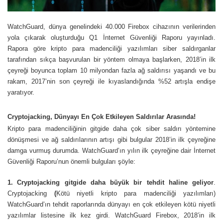
WatchGuard, dünya genelindeki 40.000 Firebox cihazının verilerinden
yola çıkarak oluşturduğu Q1 İnternet Güvenliği Raporu yayınladı.
Rapora göre kripto para madenciliği yazılımları siber saldırganlar
tarafından sıkça başvurulan bir yöntem olmaya başlarken, 2018’in ilk
çeyreği boyunca toplam 10 milyondan fazla ağ saldırısı yaşandı ve bu
rakam, 2017’nin son çeyreği ile kıyaslandığında %52 artışla endişe
yaratıyor.
Cryptojacking, Dünyayı En Çok Etkileyen Saldırılar Arasında!
Kripto para madenciliğinin gitgide daha çok siber saldırı yöntemine
dönüşmesi ve ağ saldırılarının artışı gibi bulgular 2018’in ilk çeyreğine
damga vurmuş durumda. WatchGuard’ın yılın ilk çeyreğine dair İnternet
Güvenliği Raporu’nun önemli bulguları şöyle:
1.
Cryptojacking gitgide daha büyük bir tehdit haline geliyor
.
Cryptojacking
(
Kötü niyetli kripto para madenciliği yazılımları)
WatchGuard’ın tehdit raporlarında dünyayı en çok etkileyen kötü niyetli
yazılımlar listesine ilk kez girdi. WatchGuard Firebox, 2018’in ilk