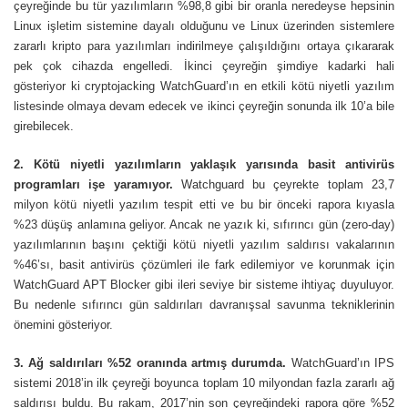
çeyreğinde bu tür yazılımların %98,8 gibi bir oranla neredeyse hepsinin
Linux işletim sistemine dayalı olduğunu ve Linux üzerinden sistemlere
zararlı kripto para yazılımları indirilmeye çalışıldığını ortaya çıkararak
pek çok cihazda engelledi. İkinci çeyreğin şimdiye kadarki hali
gösteriyor ki cryptojacking WatchGuard’ın en etkili kötü niyetli yazılım
listesinde olmaya devam edecek ve ikinci çeyreğin sonunda ilk 10’a bile
girebilecek.
2. Kötü niyetli yazılımların yaklaşık yarısında basit antivirüs
programları işe yaramıyor.
Watchguard bu çeyrekte toplam 23,7
milyon kötü niyetli yazılım tespit etti ve bu bir önceki rapora kıyasla
%23 düşüş anlamına geliyor. Ancak ne yazık ki, sıfırıncı gün (zero-day)
yazılımlarının başını çektiği kötü niyetli yazılım saldırısı vakalarının
%46’sı, basit antivirüs çözümleri ile fark edilemiyor ve korunmak için
WatchGuard APT Blocker gibi ileri seviye bir sisteme ihtiyaç duyuluyor.
Bu nedenle sıfırıncı gün saldırıları davranışsal savunma tekniklerinin
önemini gösteriyor.
3. Ağ saldırıları %52 oranında artmış durumda.
WatchGuard’ın IPS
sistemi 2018’in ilk çeyreği boyunca toplam 10 milyondan fazla zararlı ağ
saldırısı buldu. Bu rakam, 2017’nin son çeyreğindeki rapora göre %52