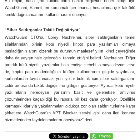
Bu trojan, daha çok kullanıcıların banka bilgilerini hedef aldığı için
WatchGuard, Ramnit’ten korunmak için finansal hesaplarda çok faktörlü
kimlik doğrulamasının kullanılmasını öneriyor.
“Siber Saldırganlar Taktik Değiştiriyor”
WatchGuard CTO’su Corey Nachreiner, siber saldırganların temel
silahlarından birinin kötü niyetli kripto para yazılımları olmaya
başladığının altını çizerek bu durumun maalesef yılın ikinci çeyreğinde
daha da yaygın hale geleceğini tahmin ettiğini belirtti. Nachreiner “Diğer
tanıdık kötü niyetli yazılımlar hala endişe sebebi olmaya devam etse
de, kripto para madenciliğinin kötüye kullanımının gitgide yayılması,
kurbanlardan faydalanacak yeni yollar bulmak için siber saldırganların
ciddi bir oranda taktik değişimine gittiğini gösteriyor. Ayrıca, kötü niyetli
yazılımların neredeyse yarısının basit ve geleneksel antivirüs
çözümlerinden kaçabildiği bu raporla bir kez daha görülüyor. Özellikle
karmaşıklıklarıyla yakalanmaları oldukça zor olan saldırı türlerine karşı
şirketlere WatchGuard’ın APT Blocker servisi gibi daha ileri koruma
hizmetlerinden faydalanmalarını öneriyoruz” dedi.