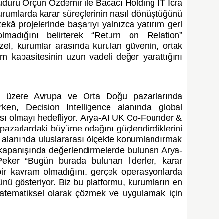
üdürü Orçun Özdemir ile Bacacı Holding IT İcra
urumlarda karar süreçlerinin nasıl dönüştüğünü
ekâ projelerinde başarıyı yalnızca yatırım geri
lmadığını belirterek “Return on Relation”
zel, kurumlar arasında kurulan güvenin, ortak
 kapasitesinin uzun vadeli değer yarattığını
ak üzere Avrupa ve Orta Doğu pazarlarında
ken, Decision Intelligence alanında global
kası olmayı hedefliyor. Arya-AI UK Co-Founder &
 pazarlardaki büyüme odağını güçlendirdiklerini
sı alanında uluslararası ölçekte konumlandırmak
ğin kapanışında değerlendirmelerde bulunan Arya-
ker “Bugün burada bulunan liderler, karar
bir kavram olmadığını, gerçek operasyonlarda
ünü gösteriyor. Biz bu platformu, kurumların en
matematiksel olarak çözmek ve uygulamak için