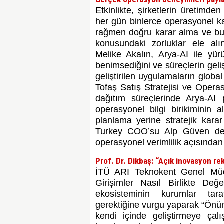
Etkinlikte, şirketlerin üretimde
her gün binlerce operasyonel ka
rağmen doğru karar alma ve bu 
konusundaki zorluklar ele alı
Melike Akalın, Arya-AI ile yür
benimsediğini ve süreçlerin geliş
geliştirilen uygulamaların globa
Tofaş Satış Stratejisi ve Oper
dağıtım süreçlerinde Arya-AI p
operasyonel bilgi birikiminin a
planlama yerine stratejik kara
Turkey COO’su Alp Güven de 
operasyonel verimlilik açısından
Prof. Dr. Dikbaş: “Açık inovasyon re
İTÜ ARI Teknokent Genel Müdü
Girişimler Nasıl Birlikte Değe
ekosisteminin kurumlar tar
gerektiğine vurgu yaparak “Önüm
kendi içinde geliştirmeye çalı