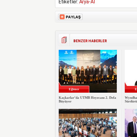
Etiketler:
Arya-AI
BENZER HABERLER
Eğlence
E
Kaçkarlar’da UTMB Heyecanı 2. Defa
Wyndha
Büyüyor
Sürdürü