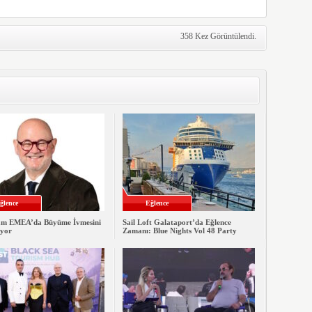
358 Kez Görüntülendi.
ğlence
Eğlence
m EMEA’da Büyüme İvmesini
Sail Loft Galataport’da Eğlence
yor
Zamanı: Blue Nights Vol 48 Party