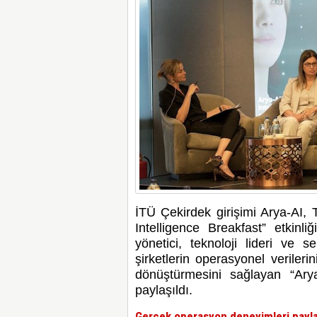
İTÜ Çekirdek girişimi Arya-AI,
Intelligence Breakfast” etkin
yönetici, teknoloji lideri ve se
şirketlerin operasyonel verileri
dönüştürmesini sağlayan “Arya
paylaşıldı.
Gerçek operasyon deneyimleri payla