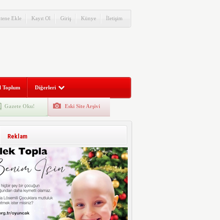
itene Ekle
Kayıt Ol
Giriş
Künye
İletişim
l Toplum
Diğerleri
Gazete Oku!
Eski Site Arşivi
Reklam