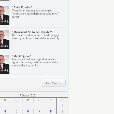
“Akıllı Kartlar”
Teknolojiyi tanımlamak gerekirse,
“otomasyon sistemlerinin küçültülmesi”
süreci
ltındağ
“Mükemmel Ne Kadar Uzakta?”
Üniversitede okuduğum yıllarda çalışma
hayatı şimdikinden çok daha kolaydı. İş
ltındağ
“Mobil Eğitim”
Zamana ve mekana bağımlı olmadan
eğitim almak veya eğitim vermek daha
düne kadar hayalci bir
ltındağ
“Teknoloji, Hızlı Tren ve İrem…”
Tüm Yazarlar
Belki dikkatinizi çekmiştir. Türkiye’nin ilk
hızlı treni Ankara – Eskişehir
ltındağ
Ağustos 2026
S
Ç
P
C
C
P
“Ne Duruyorsunuz, Dijitalleşsenize!”
1
2
Arabanız kendi kendine park ederken, siz
4
apartmanınıza giriyor ve evinizin kapısını
5
6
7
8
9