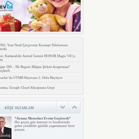
O, Yeni Nesil Çerçevesiz Konsept Telefonunu
urdu
or, Katlanabilir Amiral Gemisi HONOR Magic V6’yı
ttı
işim 500 – İlk Beşyüz Bilişim Şirketi Araştırması”
uçlandı
karlar’da UTMB Heyecanı 2. Defa Büyüyor
rama, Google Cloud Altyapısına Geçti
KÖŞE YAZARLARI
“Arama Motorları Evrim Geçirecek”
Her geçen gün internet ve beraberinde
gelen yenilikler günlük yaşantımızın birer
parçası
ltındağ