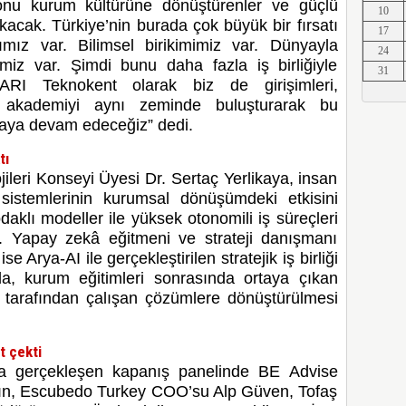
onu kurum kültürüne dönüştürenler ve güçlü
10
Erkut A
kacak. Türkiye’nin burada çok büyük bir fırsatı
17
ımız var. Bilimsel birikimimiz var. Dünyayla
24
imiz var. Şimdi bunu daha fazla iş birliğiyle
31
ARI Teknokent olarak biz de girişimleri,
ve akademiyi aynı zeminde buluşturarak bu
Erkut A
maya devam edeceğiz” dedi.
tı
ileri Konseyi Üyesi Dr. Sertaç Yerlikaya, insan
Erkut A
sistemlerinin kurumsal dönüşümdeki etkisini
daklı modeller ile yüksek otonomili iş süreçleri
ti. Yapay zekâ eğitmeni ve strateji danışmanı
 Arya-AI ile gerçekleştirilen stratejik iş birliği
da, kurum eğitimleri sonrasında ortaya çıkan
Erkut A
I tarafından çalışan çözümlere dönüştürülmesi
t çekti
Erkut A
a gerçekleşen kapanış panelinde BE Advise
ın, Escubedo Turkey COO’su Alp Güven, Tofaş