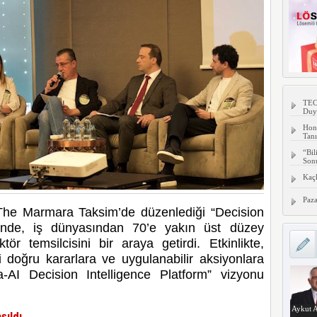
TECN
Duy
Hon
Tanı
“Bil
Son
Kaç
Paza
 The Marmara Taksim’de düzenlediği “Decision
liğinde, iş dünyasından 70’e yakın üst düzey
ktör temsilcisini bir araya getirdi. Etkinlikte,
ni doğru kararlara ve uygulanabilir aksiyonlara
-AI Decision Intelligence Platform” vizyonu
Aykut A
şıldı