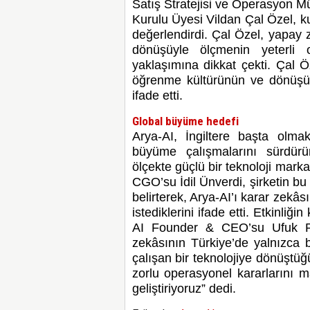
Satış Stratejisi ve Operasyon M
Kurulu Üyesi Vildan Çal Özel, k
değerlendirdi. Çal Özel, yapay z
dönüşüyle ölçmenin yeterli o
yaklaşımına dikkat çekti. Çal Ö
öğrenme kültürünün ve dönüşüm
ifade etti.
Global büyüme hedefi
Arya-AI, İngiltere başta olm
büyüme çalışmalarını sürdürür
ölçekte güçlü bir teknoloji mar
CGO’su İdil Ünverdi, şirketin bu
belirterek, Arya-AI’ı karar zekâ
istediklerini ifade etti. Etkinli
AI Founder & CEO’su Ufuk Pe
zekâsının Türkiye’de yalnızca 
çalışan bir teknolojiye dönüştüğ
zorlu operasyonel kararlarını 
geliştiriyoruz” dedi.