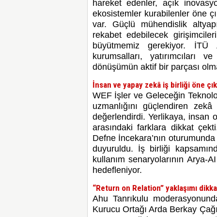
hareket edenler, açık inovasy
ekosistemler kurabilenler öne çı
var. Güçlü mühendislik altyap
rekabet edebilecek girişimciler
büyütmemiz gerekiyor. İTÜ 
kurumsalları, yatırımcıları 
dönüşümün aktif bir parçası ol
İnsan ve yapay zekâ iş birliği öne çık
WEF İşler ve Geleceğin Teknoloj
uzmanlığını güçlendiren zekâ 
değerlendirdi. Yerlikaya, insan o
arasındaki farklara dikkat çek
Defne İncekara’nın oturumunda ise
duyuruldu. İş birliği kapsamın
kullanım senaryolarının Arya-A
hedefleniyor.
“Return on Relation” yaklaşımı dikka
Ahu Tanrıkulu moderasyonund
Kurucu Ortağı Arda Berkay Çağ