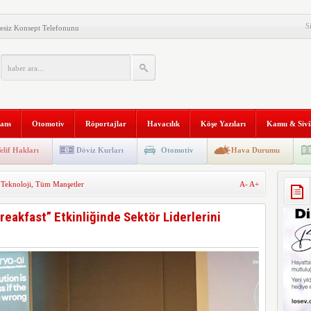
S
esiz Konsept Telefonunu
al Gemisi HONOR Magic V6’yı
ilişim Şirketi Araştırması”
anı 2. Defa Büyüyor
nans
Otomotiv
Röportajlar
Havacılık
Köşe Yazıları
Kamu & Sivi
tyapısına Geçti
niversitesi “Aranan Mezun”
elif Hakları
Döviz Kurları
Otomotiv
Hava Durumu
 ve Kadim Eşikler” Karma
 Teknoloji
,
Tüm Manşetler
A-
A+
ldı
Makinesi instax mini 99’un
reakfast” Etkinliğinde Sektör Liderlerini
al Stratejik Ortaklık Kurdu
ı