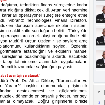
n dağıtıma, tedarikten finans süreçlerine kadar
rar aldığına dikkat çekildi. Artan veri hacmine
kararları operasyonel süreçlere entegre etme
ndı. Vibrantz Technologies Finans Direktörü
Aykut A
üttükleri dönüşüm sürecinde ekiplerin sistemi
imine aktif katkı sunduğunu belirtti. Türkiye’de
l operasyonlara örnek oluşturduğunu ifade etti.
asyon Müdürü Orçun Özdemir ise bayilere araç
Aykut A
latformunu kullandıklarını söyledi. Özdemir,
lgoritmalara aktarıldığını ve ekiplerin manuel
r süreçlerine odaklandığını aktardı. Escubedo
talep tahminleme alanındaki uygulamaların
Aykut A
 önemli kazanımlar sağladığını paylaştı.
kabet avantajı yaratacak”
rü Prof. Dr. Attila Dikbaş “Kurumsallar ve
r Yaratır?” başlıklı oturumunda, girişimcilik
Aykut A
afından desteklenmesi ve güçlendirilmesi
P
üzdeki dönemde en başarılı şirketler, her şeyi
şanlar olmayacak. Doğru girişimlerle birlikte
3