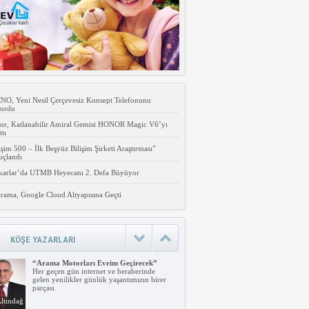
O, Yeni Nesil Çerçevesiz Konsept Telefonunu
urdu
or, Katlanabilir Amiral Gemisi HONOR Magic V6’yı
ttı
işim 500 – İlk Beşyüz Bilişim Şirketi Araştırması”
uçlandı
karlar’da UTMB Heyecanı 2. Defa Büyüyor
rama, Google Cloud Altyapısına Geçti
KÖŞE YAZARLARI
“Arama Motorları Evrim Geçirecek”
Her geçen gün internet ve beraberinde
gelen yenilikler günlük yaşantımızın birer
parçası
ltındağ