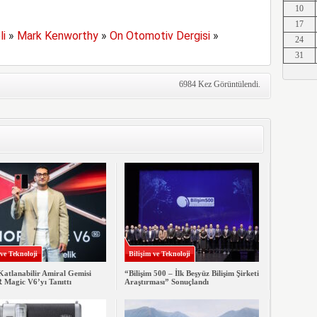
10
Erkut A
17
i
»
Mark Kenworthy
»
On Otomotiv Dergisi
»
24
31
Erkut A
6984 Kez Görüntülendi.
Erkut A
Erkut A
 ve Teknoloji
Bilişim ve Teknoloji
Katlanabilir Amiral Gemisi
“Bilişim 500 – İlk Beşyüz Bilişim Şirketi
agic V6’yı Tanıttı
Araştırması” Sonuçlandı
Erkut A