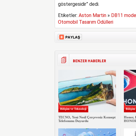
göstergesidir” dedi.
Etiketler:
Aston Martin
»
DB11 model
Otomobil Tasarım Ödülleri
BENZER HABERLER
Bilişim ve Teknoloji
Bilişim
TECNO, Yeni Nesil Çerçevesiz Konsept
Honor, 
Telefonunu Duyurdu
HONOR M