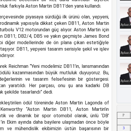
nluk farkıyla Aston Martin DB11’den yana kullandı.
 çerçevesinde piyasaya sürdüğü ilk ürünü olan, yepyeni,
 aerodinamik yapısıyla dikkat çeken DB11, Aston Martin
Aykut A
iz turbolu V12 motorundan güç alıyor. Aston Martin için
 olan DB11; DB2/4, DB5 ve yakın geçmişte James Bond
bi diğer modellerinde de ön plana çıkan estetiğiyle
taşıyor. DB11, yepyeni tasarım serisiyle şekil ve işlev
Aykut A
dırıyor.
arek Reichman “Yeni modelimiz DB11’in, lansmanından
i ödülü kazanmasından büyük mutluluk duyuyoruz. Bu,
ğerlerinin ve tasarım felsefesinin bir göstergesi.
Aykut A
tan yaratıldı. Her parçası, onu şu ana kadarki DB
ak şekilde tasarlandı” dedi.
ekleştirilen ödül töreninde Aston Martin Lagonda of
Kenworthy “Aston Martin DB11, Aston Martin’in
Aykut A
antik ve dinamik bir spor otomobil olarak, ünlü ‘DB’
P
1’in Ekim ayında daha bayilere ulaşmadan önce böyle
rım ve mühendislik ekibimizin üstün başarısının bir
3