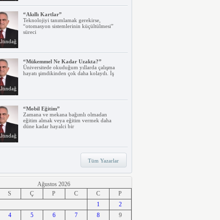
“Akıllı Kartlar”
Teknolojiyi tanımlamak gerekirse,
“otomasyon sistemlerinin küçültülmesi”
süreci
ltındağ
“Mükemmel Ne Kadar Uzakta?”
Üniversitede okuduğum yıllarda çalışma
hayatı şimdikinden çok daha kolaydı. İş
ltındağ
“Mobil Eğitim”
Zamana ve mekana bağımlı olmadan
eğitim almak veya eğitim vermek daha
düne kadar hayalci bir
ltındağ
“Teknoloji, Hızlı Tren ve İrem…”
Tüm Yazarlar
Belki dikkatinizi çekmiştir. Türkiye’nin ilk
hızlı treni Ankara – Eskişehir
ltındağ
Ağustos 2026
S
Ç
P
C
C
P
“Ne Duruyorsunuz, Dijitalleşsenize!”
1
2
Arabanız kendi kendine park ederken, siz
4
apartmanınıza giriyor ve evinizin kapısını
5
6
7
8
9