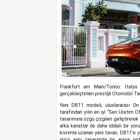
Frankfurt am Main/Torino: İtalya
gerçekleştirilen prestijli Otomobil Ta
Yeni DB11 modeli, uluslararası On
tarafından yılın en iyi “Seri Üretim O
tasarımına özgü çizgileri geliştirer
arka kanatlar ile daha iddialı bir y
kıvrımla uzanan yeni tavan, DB11’e y
gücü aynı tasarımda bir araya geti