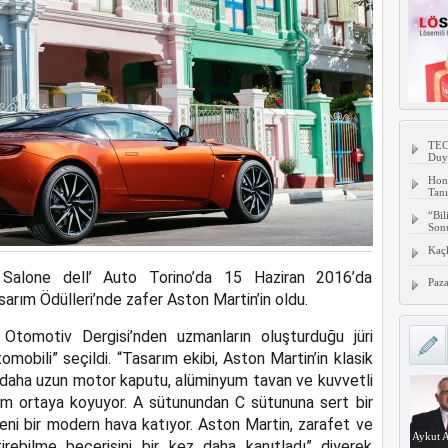
TECN
Duy
Hon
Tanı
“Bil
Son
Kaç
 Salone dell’ Auto Torino’da 15 Haziran 2016’da
Paza
sarım Ödülleri’nde zafer Aston Martin’in oldu.
 Otomotiv Dergisi’nden uzmanların oluşturduğu jüri
tomobili” seçildi. “Tasarım ekibi, Aston Martin’in klasik
ek daha uzun motor kaputu, alüminyum tavan ve kuvvetli
orum ortaya koyuyor. A sütunundan C sütununa sert bir
eni bir modern hava katıyor. Aston Martin, zarafet ve
Aykut A
rebilme becerisini bir kez daha kanıtladı” diyerek