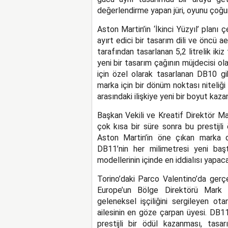
değerlendirme yapan jüri, oyunu çoğu
Aston Martin’in ‘İkinci Yüzyıl’ planı
ayırt edici bir tasarım dili ve öncü
tarafından tasarlanan 5,2 litrelik ik
yeni bir tasarım çağının müjdecisi
için özel olarak tasarlanan DB10 gi
marka için bir dönüm noktası niteliği 
arasındaki ilişkiye yeni bir boyut kazan
Başkan Vekili ve Kreatif Direktör M
çok kısa bir süre sonra bu prestijl
Aston Martin’in öne çıkan marka de
DB11’nin her milimetresi yeni baş
modellerinin içinde en iddialısı yapac
Torino’daki Parco Valentino’da gerç
Europe’un Bölge Direktörü Mark 
geleneksel işçiliğini sergileyen ot
ailesinin en göze çarpan üyesi. DB1
prestijli bir ödül kazanması, tasa