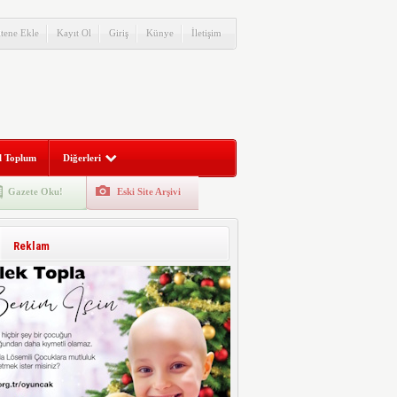
itene Ekle
Kayıt Ol
Giriş
Künye
İletişim
l Toplum
Diğerleri
Gazete Oku!
Eski Site Arşivi
Reklam