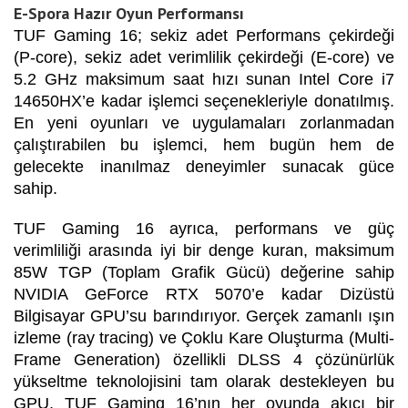
E-Spora Hazır Oyun Performansı
TUF Gaming 16; sekiz adet Performans çekirdeği
(P-core), sekiz adet verimlilik çekirdeği (E-core) ve
5.2 GHz maksimum saat hızı sunan Intel Core i7
14650HX’e kadar işlemci seçenekleriyle donatılmış.
En yeni oyunları ve uygulamaları zorlanmadan
çalıştırabilen bu işlemci, hem bugün hem de
gelecekte inanılmaz deneyimler sunacak güce
sahip.
TUF Gaming 16 ayrıca, performans ve güç
verimliliği arasında iyi bir denge kuran, maksimum
85W TGP (Toplam Grafik Gücü) değerine sahip
NVIDIA GeForce RTX 5070’e kadar Dizüstü
Bilgisayar GPU’su barındırıyor. Gerçek zamanlı ışın
izleme (ray tracing) ve Çoklu Kare Oluşturma (Multi-
Frame Generation) özellikli DLSS 4 çözünürlük
yükseltme teknolojisini tam olarak destekleyen bu
GPU, TUF Gaming 16’nın her oyunda akıcı bir