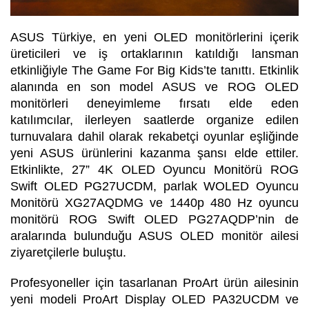
ASUS Türkiye, en yeni OLED monitörlerini içerik
üreticileri ve iş ortaklarının katıldığı lansman
etkinliğiyle The Game For Big Kids’te tanıttı. Etkinlik
alanında en son model ASUS ve ROG OLED
monitörleri deneyimleme fırsatı elde eden
katılımcılar, ilerleyen saatlerde organize edilen
turnuvalara dahil olarak rekabetçi oyunlar eşliğinde
yeni ASUS ürünlerini kazanma şansı elde ettiler.
Etkinlikte, 27” 4K OLED Oyuncu Monitörü ROG
Swift OLED PG27UCDM, parlak WOLED Oyuncu
Monitörü XG27AQDMG ve 1440p 480 Hz oyuncu
monitörü ROG Swift OLED PG27AQDP’nin de
aralarında bulunduğu ASUS OLED monitör ailesi
ziyaretçilerle buluştu.
Profesyoneller için tasarlanan ProArt ürün ailesinin
yeni modeli ProArt Display OLED PA32UCDM ve