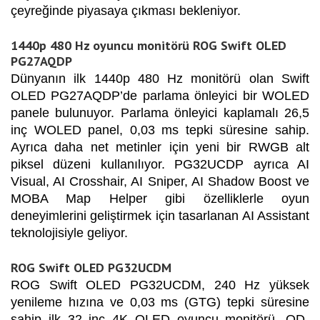
çeyreğinde piyasaya çıkması bekleniyor.
1440p 480 Hz oyuncu monitörü ROG Swift OLED
PG27AQDP
Dünyanın ilk 1440p 480 Hz monitörü olan Swift
OLED PG27AQDP’de parlama önleyici bir WOLED
panele bulunuyor. Parlama önleyici kaplamalı 26,5
inç WOLED panel, 0,03 ms tepki süresine sahip.
Ayrıca daha net metinler için yeni bir RWGB alt
piksel düzeni kullanılıyor. PG32UCDP ayrıca AI
Visual, AI Crosshair, AI Sniper, AI Shadow Boost ve
MOBA Map Helper gibi özelliklerle oyun
deneyimlerini geliştirmek için tasarlanan AI Assistant
teknolojisiyle geliyor.
ROG Swift OLED PG32UCDM
ROG Swift OLED PG32UCDM, 240 Hz yüksek
yenileme hızına ve 0,03 ms (GTG) tepki süresine
sahip ilk 32 inç 4K OLED oyuncu monitörü. QD-