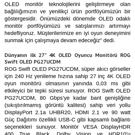
OLED monitör teknolojilerini geliştirmeye olan
bağlılığımızın ve yenilikçi ürün portföyümüzün bir
göstergesidir. Önümüzdeki dönemde OLED odaklı
monitör portföyümüzü ve satışlarımızı artırmayı
hedefliyoruz. Müşterilerimize en iyi oyun deneyimini
sunmak için çalışmaya devam edeceğiz” dedi.
Dünyanın ilk 27” 4K OLED Oyuncu Monitörü ROG
Swift OLED PG27UCDM
ROG Swift OLED PG27UCDM, süper akıcı görseller
için 240 Hz yenileme hızına sahip 27 inç 4K OLED
oyun monitörü olmasının yanında 0,03 ms gibi
etkileyici bir tepki süresi sunuyor. ROG Swift OLED
PG27UCDM, 80 Gbps’ye kadar bant genişliğine
(sıkıştırılmamış görüntü kalitesi) sahip veri yollu
DisplayPort 2.1a UHBR20, HDMI 2.1 ve 90 watt
Güç Dağıtımı özellikli USB-C gibi kapsamlı bağlantı
seçenekleri sunuyor. Monitör VESA DisplayHDR
400 True Black, Dolby Vision ve HDR10’u