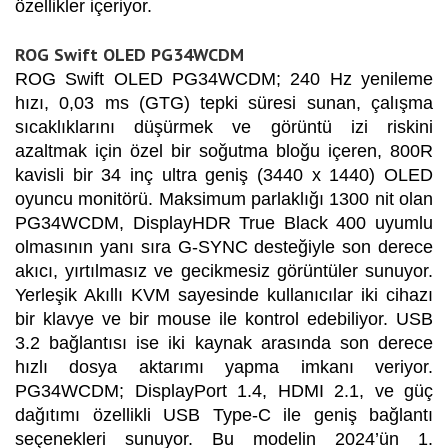
özellikler içeriyor.
ROG Swift OLED PG34WCDM
ROG Swift OLED PG34WCDM; 240 Hz yenileme
hızı, 0,03 ms (GTG) tepki süresi sunan, çalışma
sıcaklıklarını düşürmek ve görüntü izi riskini
azaltmak için özel bir soğutma bloğu içeren, 800R
kavisli bir 34 inç ultra geniş (3440 x 1440) OLED
oyuncu monitörü. Maksimum parlaklığı 1300 nit olan
PG34WCDM, DisplayHDR True Black 400 uyumlu
olmasının yanı sıra G-SYNC desteğiyle son derece
akıcı, yırtılmasız ve gecikmesiz görüntüler sunuyor.
Yerleşik Akıllı KVM sayesinde kullanıcılar iki cihazı
bir klavye ve bir mouse ile kontrol edebiliyor. USB
3.2 bağlantısı ise iki kaynak arasında son derece
hızlı dosya aktarımı yapma imkanı veriyor.
PG34WCDM; DisplayPort 1.4, HDMI 2.1, ve güç
dağıtımı özellikli USB Type-C ile geniş bağlantı
seçenekleri sunuyor. Bu modelin 2024’ün 1.