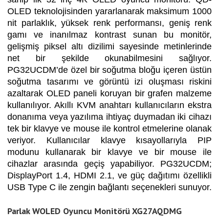
OLED teknolojisinden yararlanarak maksimum 1000
nit parlaklık, yüksek renk performansı, geniş renk
gamı ve inanılmaz kontrast sunan bu monitör,
gelişmiş piksel altı dizilimi sayesinde metinlerinde
net bir şekilde okunabilmesini sağlıyor.
PG32UCDM’de özel bir soğutma bloğu içeren üstün
soğutma tasarımı ve görüntü izi oluşması riskini
azaltarak OLED paneli koruyan bir grafen malzeme
kullanılıyor. Akıllı KVM anahtarı kullanıcıların ekstra
donanıma veya yazılıma ihtiyaç duymadan iki cihazı
tek bir klavye ve mouse ile kontrol etmelerine olanak
veriyor. Kullanıcılar klavye kısayollarıyla PIP
modunu kullanarak bir klavye ve bir mouse ile
cihazlar arasında geçiş yapabiliyor. PG32UCDM;
DisplayPort 1.4, HDMI 2.1, ve güç dağıtımı özellikli
USB Type C ile zengin bağlantı seçenekleri sunuyor.
Parlak WOLED Oyuncu Monitörü XG27AQDMG