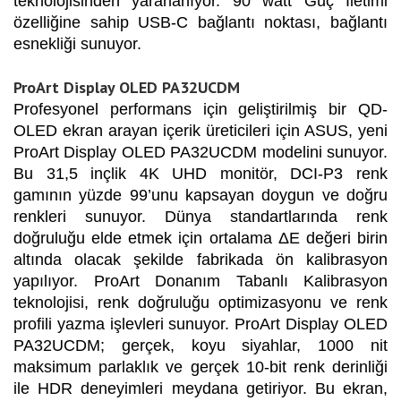
teknolojisinden yararlanıyor. 90 watt Güç İletimi
özelliğine sahip USB-C bağlantı noktası, bağlantı
esnekliği sunuyor.
ProArt Display OLED PA32UCDM
Profesyonel performans için geliştirilmiş bir QD-
OLED ekran arayan içerik üreticileri için ASUS, yeni
ProArt Display OLED PA32UCDM modelini sunuyor.
Bu 31,5 inçlik 4K UHD monitör, DCI-P3 renk
gamının yüzde 99’unu kapsayan doygun ve doğru
renkleri sunuyor. Dünya standartlarında renk
doğruluğu elde etmek için ortalama ΔE değeri birin
altında olacak şekilde fabrikada ön kalibrasyon
yapılıyor. ProArt Donanım Tabanlı Kalibrasyon
teknolojisi, renk doğruluğu optimizasyonu ve renk
profili yazma işlevleri sunuyor. ProArt Display OLED
PA32UCDM; gerçek, koyu siyahlar, 1000 nit
maksimum parlaklık ve gerçek 10-bit renk derinliği
ile HDR deneyimleri meydana getiriyor. Bu ekran,