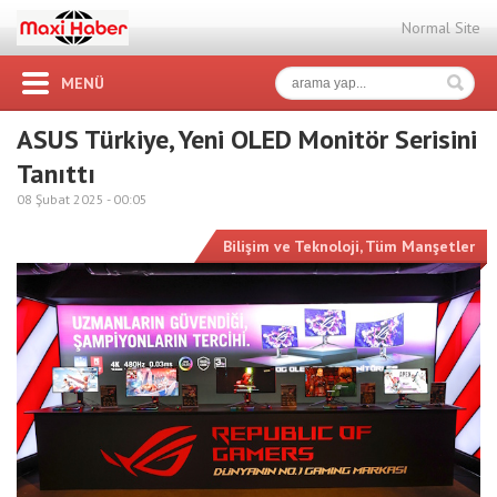
Normal Site
MENÜ
ASUS Türkiye, Yeni OLED Monitör Serisini
Tanıttı
08 Şubat 2025 -
00:05
Bilişim ve Teknoloji
,
Tüm Manşetler