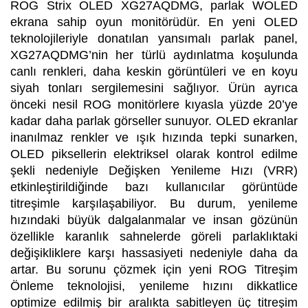
ROG Strix OLED XG27AQDMG, parlak WOLED
ekrana sahip oyun monitörüdür. En yeni OLED
teknolojileriyle donatılan yansımalı parlak panel,
XG27AQDMG’nin her türlü aydınlatma koşulunda
canlı renkleri, daha keskin görüntüleri ve en koyu
siyah tonları sergilemesini sağlıyor. Ürün ayrıca
önceki nesil ROG monitörlere kıyasla yüzde 20’ye
kadar daha parlak görseller sunuyor. OLED ekranlar
inanılmaz renkler ve ışık hızında tepki sunarken,
OLED piksellerin elektriksel olarak kontrol edilme
şekli nedeniyle Değişken Yenileme Hızı (VRR)
etkinleştirildiğinde bazı kullanıcılar görüntüde
titreşimle karşılaşabiliyor. Bu durum, yenileme
hızındaki büyük dalgalanmalar ve insan gözünün
özellikle karanlık sahnelerde göreli parlaklıktaki
değişikliklere karşı hassasiyeti nedeniyle daha da
artar. Bu sorunu çözmek için yeni ROG Titreşim
Önleme teknolojisi, yenileme hızını dikkatlice
optimize edilmiş bir aralıkta sabitleyen üç titreşim