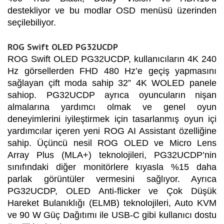
destekliyor ve bu modlar OSD menüsü üzerinden
seçilebiliyor.
ROG Swift OLED PG32UCDP
ROG Swift OLED PG32UCDP, kullanıcıların 4K 240
Hz görsellerden FHD 480 Hz’e geçiş yapmasını
sağlayan çift moda sahip 32” 4K WOLED panele
sahiop. PG32UCDP ayrıca oyuncuların nişan
almalarına yardımcı olmak ve genel oyun
deneyimlerini iyileştirmek için tasarlanmış oyun içi
yardımcılar içeren yeni ROG AI Assistant özelliğine
sahip. Üçüncü nesil ROG OLED ve Micro Lens
Array Plus (MLA+) teknolojileri, PG32UCDP’nin
sınıfındaki diğer monitörlere kıyasla %15 daha
parlak görüntüler vermesini sağlıyor. Ayrıca
PG32UCDP, OLED Anti-flicker ve Çok Düşük
Hareket Bulanıklığı (ELMB) teknolojileri, Auto KVM
ve 90 W Güç Dağıtımı ile USB-C gibi kullanıcı dostu