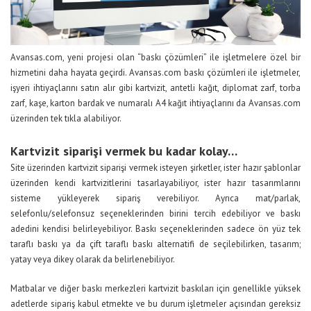
Avansas.com, yeni projesi olan “baskı çözümleri” ile işletmelere özel bir
hizmetini daha hayata geçirdi. Avansas.com baskı çözümleri ile işletmeler,
işyeri ihtiyaçlarını satın alır gibi kartvizit, antetli kağıt, diplomat zarf, torba
zarf, kaşe, karton bardak ve numaralı A4 kağıt ihtiyaçlarını da Avansas.com
üzerinden tek tıkla alabiliyor.
Kartvizit siparişi vermek bu kadar kolay…
Site üzerinden kartvizit siparişi vermek isteyen şirketler, ister hazır şablonlar
üzerinden kendi kartvizitlerini tasarlayabiliyor, ister hazır tasarımlarını
sisteme yükleyerek sipariş verebiliyor. Ayrıca mat/parlak,
selefonlu/selefonsuz seçeneklerinden birini tercih edebiliyor ve baskı
adedini kendisi belirleyebiliyor. Baskı seçeneklerinden sadece ön yüz tek
taraflı baskı ya da çift taraflı baskı alternatifi de seçilebilirken, tasarım;
yatay veya dikey olarak da belirlenebiliyor.
Matbalar ve diğer baskı merkezleri kartvizit baskıları için genellikle yüksek
adetlerde sipariş kabul etmekte ve bu durum işletmeler açısından gereksiz