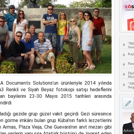
“Bil
Son
Kaç
Paza
Dipl
Mode
RA Documents Solutions’un ürünleriyle 2014 yılında
“AR
Serg
 A3 Renkli ve Siyah Beyaz fotokopi satışı hedeflerini
n bayilerini 23-30 Mayıs 2015 tarihleri arasında
ndirdi.
ğladığı gezide grup güzel vakit geçirdi. Gezi süresince
ri görme imkânı bulan grup Küba’nın farklı lezzetlerini
 Armas, Plaza Vieja, Che Guevara’nın anıt mezarı gibi
Aykut A
olan yerlerin yanı sıra Atatürk büstünü de ziyaret eden