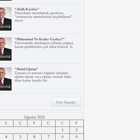
“Akıllı Kartlar”
Teknolojiyi tanımlamak gerekirse,
“otomasyon sistemlerinin küçültülmesi”
süreci
ltındağ
“Mükemmel Ne Kadar Uzakta?”
Üniversitede okuduğum yıllarda çalışma
hayatı şimdikinden çok daha kolaydı. İş
ltındağ
“Mobil Eğitim”
Zamana ve mekana bağımlı olmadan
eğitim almak veya eğitim vermek daha
düne kadar hayalci bir
ltındağ
“Teknoloji, Hızlı Tren ve İrem…”
Tüm Yazarlar
Belki dikkatinizi çekmiştir. Türkiye’nin ilk
hızlı treni Ankara – Eskişehir
ltındağ
Ağustos 2026
S
Ç
P
C
C
P
“Ne Duruyorsunuz, Dijitalleşsenize!”
1
2
Arabanız kendi kendine park ederken, siz
4
apartmanınıza giriyor ve evinizin kapısını
5
6
7
8
9