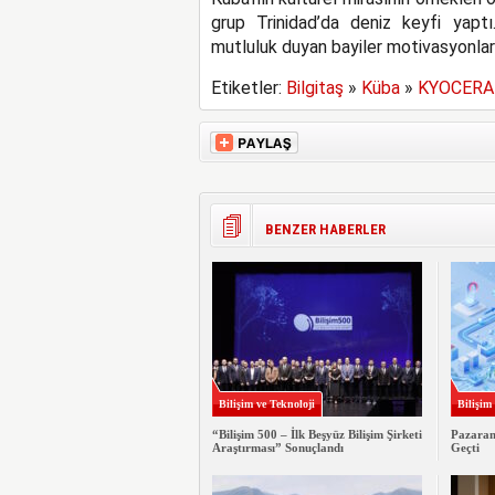
grup Trinidad’da deniz keyfi yaptı
mutluluk duyan bayiler motivasyonlarını
Etiketler:
Bilgitaş
»
Küba
»
KYOCERA 
BENZER HABERLER
Bilişim ve Teknoloji
Bilişim
“Bilişim 500 – İlk Beşyüz Bilişim Şirketi
Pazaram
Araştırması” Sonuçlandı
Geçti