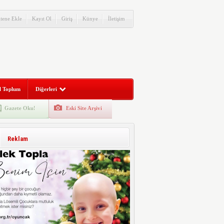
itene Ekle
Kayıt Ol
Giriş
Künye
İletişim
l Toplum
Diğerleri
Gazete Oku!
Eski Site Arşivi
Reklam