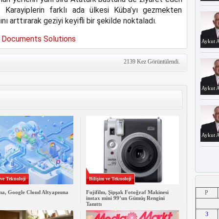
. Karayiplerin farklı ada ülkesi Küba’yı gezmekten
 arttırarak geziyi keyifli bir şekilde noktaladı.
Documents Solutions
Aykut A
2139 Kez Görüntülendi.
Aykut A
Aykut A
 ve Teknoloji
Bilişim ve Teknoloji
Aykut A
a, Google Cloud Altyapısına
Fujifilm, Şipşak Fotoğraf Makinesi
P
instax mini 99’un Gümüş Rengini
Tanıttı
3