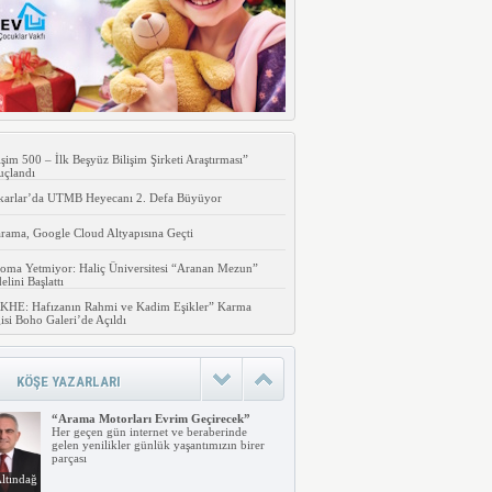
işim 500 – İlk Beşyüz Bilişim Şirketi Araştırması”
uçlandı
karlar’da UTMB Heyecanı 2. Defa Büyüyor
rama, Google Cloud Altyapısına Geçti
oma Yetmiyor: Haliç Üniversitesi “Aranan Mezun”
lini Başlattı
KHE: Hafızanın Rahmi ve Kadim Eşikler” Karma
isi Boho Galeri’de Açıldı
KÖŞE YAZARLARI
“Arama Motorları Evrim Geçirecek”
Her geçen gün internet ve beraberinde
gelen yenilikler günlük yaşantımızın birer
parçası
ltındağ