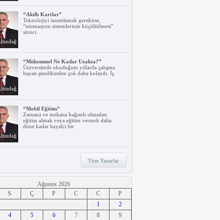
“Akıllı Kartlar”
Teknolojiyi tanımlamak gerekirse,
“otomasyon sistemlerinin küçültülmesi”
süreci
ltındağ
“Mükemmel Ne Kadar Uzakta?”
Üniversitede okuduğum yıllarda çalışma
hayatı şimdikinden çok daha kolaydı. İş
ltındağ
“Mobil Eğitim”
Zamana ve mekana bağımlı olmadan
eğitim almak veya eğitim vermek daha
düne kadar hayalci bir
ltındağ
“Teknoloji, Hızlı Tren ve İrem…”
Tüm Yazarlar
Belki dikkatinizi çekmiştir. Türkiye’nin ilk
hızlı treni Ankara – Eskişehir
ltındağ
Ağustos 2026
S
Ç
P
C
C
P
“Ne Duruyorsunuz, Dijitalleşsenize!”
1
2
Arabanız kendi kendine park ederken, siz
4
apartmanınıza giriyor ve evinizin kapısını
5
6
7
8
9