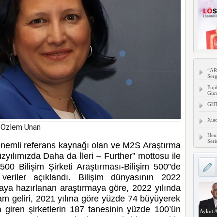
“AR
Serg
Fuji
Gümü
GHTC
Xia
ü Özlem Unan
Hem
Seri
önemli referans kaynağı olan ve M2S Araştırma
üzyılımızda Daha da İleri – Further” mottosu ile
k 500 Bilişim Şirketi Araştırması-Bilişim 500”de
veriler açıklandı. Bilişim dünyasının 2022
aya hazırlanan araştırmaya göre, 2022 yılında
lam geliri, 2021 yılına göre yüzde 74 büyüyerek
 giren şirketlerin 187 tanesinin yüzde 100’ün
Aykut A