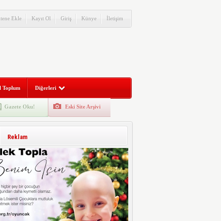
itene Ekle
Kayıt Ol
Giriş
Künye
İletişim
l Toplum
Diğerleri
Gazete Oku!
Eski Site Arşivi
Reklam