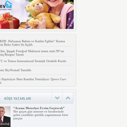
KHE: Hafızanın Rahmi ve Kadim Eşikler” Karma
isi Boho Galeri’de Açıldı
film, Şipşak Fotoğraf Makinesi instax mini 99’un
ş Rengini Tanıttı
 ve Temos International Stratejik Ortaklık Kurdu
omi SkyNomad Tanıtıldı
 Süpürüyor Hem Kendini Temizliyor: Qrevo Curv
si
KÖŞE YAZARLARI
“Arama Motorları Evrim Geçirecek”
Her geçen gün internet ve beraberinde
gelen yenilikler günlük yaşantımızın birer
parçası
ltındağ