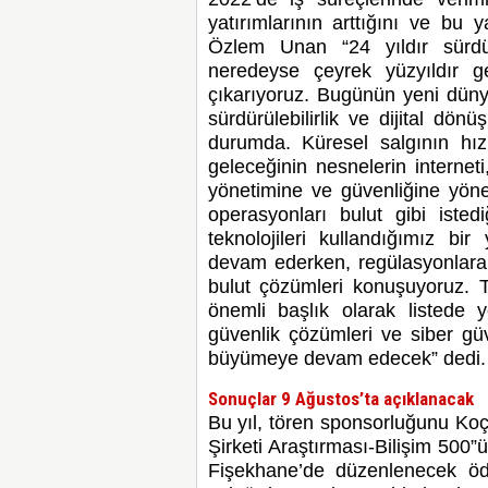
yatırımlarının arttığını ve bu 
Özlem Unan “24 yıldır sürdü
neredeyse çeyrek yüzyıldır ge
çıkarıyoruz. Bugünün yeni düny
sürdürülebilirlik ve dijital dö
durumda. Küresel salgının hızl
geleceğinin nesnelerin internet
yönetimine ve güvenliğine yöneli
operasyonları bulut gibi iste
teknolojileri kullandığımız bir
devam ederken, regülasyonlara u
bulut çözümleri konuşuyoruz. Tü
önemli başlık olarak listede 
güvenlik çözümleri ve siber güv
büyümeye devam edecek” dedi.
Sonuçlar 9 Ağustos’ta açıklanacak
Bu yıl, tören sponsorluğunu KoçS
Şirketi Araştırması-Bilişim 500”
Fişekhane’de düzenlenecek ödü