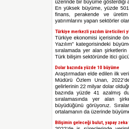
üzerinde bir büyüme gösterdiği a
En yüksek büyüme, yüzde 501 il
finans, perakende ve üretim
yatırımlarını yapan sektörler ol
Türkiye merkezli yazılım üreticileri
Türkiye ekonomisi içerisinde öne
Yazılım” kategorisindeki büyü
sıralamada yer alan şirketleri
Türk bilişim sektöründe itici gü
Dolar bazında yüzde 10 büyüme
Araştırmadan elde edilen ilk ver
Müdürü Özlem Unan, 2022’de 
gelirlerinin 22 milyar dolar oldu
bazında yüzde 41 azalmış du
sıralamasında yer alan şir
büyüdüğünü görüyoruz. Sırala
ortalamanın da üzerinde büyüme 
Bilişimin geleceği bulut, yapay zeka 
2022’de iş süreçlerinde veriml