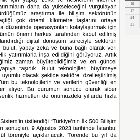
10
yatırımların daha da yükseleceğini vurgulayan
Erkut A
17
rdüğümüz araştırma ile bilişim sektörünün
24
çtiği çok önemli kilometre taşlarını ortaya
31
a düzeninde operasyonları kolaylaştırmak için
nüşümün önemi herkes tarafından kabul edilmiş
Erkut A
andırdığı dijital dönüşüm süreciyle sektörün
i, bulut, yapay zeka ve buna bağlı olarak veri
k yatırımlarla inşa edildiğini görüyoruz. Artık
diğimiz zaman büyütebildiğimiz ve en güncel
Erkut A
 yapıya taşıdık. Bulut teknolojileri büyümeye
yumlu olacak şekilde sektörel özelleştirilmiş
m bu teknolojilerin ve verilerin güvenliği en
yer alıyor. Bu durumun sonucu olarak siber
enlik hizmetleri de önümüzdeki yıllarda hızla
Erkut A
istem’in üstlendiği “Türkiye’nin İlk 500 Bilişim
Erkut A
ün sonuçları, 9 Ağustos 2023 tarihinde İstanbul
l töreniyle açıklanacak. Törende bu yıl da