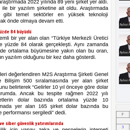
raştırmada 2022 yılında 89 yeni şirket yer aldı.
e bir yazılım şirketine ait oldu. Araştırmada
 gibi temel sektörler en yüksek teknoloji
arak önde olmaya devam etti.
Aykut A
 yüzde 84 büyüdü
mli bir yer alan olan “Türkiye Merkezli Üretici
me yüzde 84 olarak gerçekleşti. Aynı zamanda
n de ortalama büyümesine yakın olan bu oran,
Aykut A
cün yazılım olduğunu bir kez daha gösterdi.
ileri değerlendiren M2S Araştırma Şirketi Genel
Bilişim 500 sıralamasında yer alan şirket
Aykut A
ğunu belirterek “Gelirler 10 yıl önceye göre dolar
rumda. Ancak bu tespite rağmen 2022 yılı
ketlerin dolar bazında ortalama yüzde 10
mada yer alan 165 şirket dolar bazında bu
Aykut A
performansı sergiledi” dedi.
P
ve siber güvenlik yatırımlarında
3
ilik için yapay zeka ve nesnelerin interneti