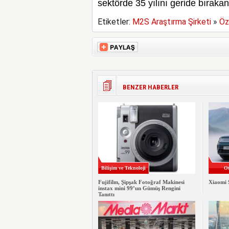
sektörde 35 yılını geride bırakan
Etiketler:
M2S Araştırma Şirketi
»
Öz
BENZER HABERLER
Bilişim ve Teknoloji
Ot
Fujifilm, Şipşak Fotoğraf Makinesi
Xiaomi 
instax mini 99’un Gümüş Rengini
Tanıttı