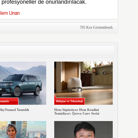
 profesyoneller de onurlandırılacak.
lem Unan
705 Kez Görüntülendi.
omotiv
Bilişim ve Teknoloji
SkyNomad Tanıtıldı
Hem Süpürüyor Hem Kendini
Temizliyor: Qrevo Curv Serisi