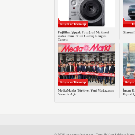
Bilişim ve Teknoloji
Ot
Fujifilm, Şipşak Fotoğraf Makinesi
Xiaomi 
instax mini 99’un Gümüş Rengini
Tanıttı
Bilişim ve Teknoloji
Bilişim
MediaMarkt Türkiye, Yeni Mağazasını
İnsan K
Sivas’ta Açtı
Dijital
© 2026 www.maxihaber.net - Tüm Hakları Saklıdır. Kayn