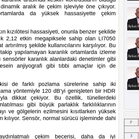
dinamik aralık ile çekim işleviyle öne çıkıyor.
ortamlarda da yüksek hassasiyette çekim
Aykut A
n kızılötesi hassasiyeti, onunla benzer şekilde
ık 2,12 etkin megapiksele sahip olan LI7050
 artırılmış şekilde kullanıcılarını karşılıyor. Bu
takip yapılamayan karanlık ortamlarda izleme
Aykut A
sensörler karanlık alanlardaki denetimler gibi
resein anjiyografi gibi tıbbi amaçlar için de
ikisi de farklı pozlama sürelerine sahip iki
Aykut A
lama yöntemiyle 120 dB’yi genişleten bir HDR
a dikkat çekiyor. Bu özellik, tünellerdeki
latılması gibi büyük parlaklık farklılıklarının
yı ve gölgelerin ezilmesini kısıtlarken yüksek
Aykut A
 kılıyor. Sensör, normal sürücü işleminde dahi
P
ydınlatmalı çekim becerisi, daha da iyi
3