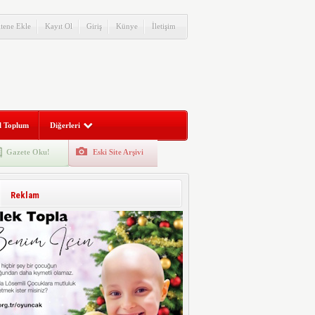
itene Ekle
Kayıt Ol
Giriş
Künye
İletişim
l Toplum
Diğerleri
Gazete Oku!
Eski Site Arşivi
Reklam