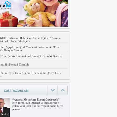
KHE: Hafızanın Rahmi ve Kadim Eşikler” Karma
isi Boho Galeri’de Açıldı
film, Şipşak Fotoğraf Makinesi instax mini 99’un
ş Rengini Tanıttı
 ve Temos International Stratejik Ortaklık Kurdu
omi SkyNomad Tanıtıldı
 Süpürüyor Hem Kendini Temizliyor: Qrevo Curv
si
KÖŞE YAZARLARI
“Arama Motorları Evrim Geçirecek”
Her geçen gün internet ve beraberinde
gelen yenilikler günlük yaşantımızın birer
parçası
ltındağ