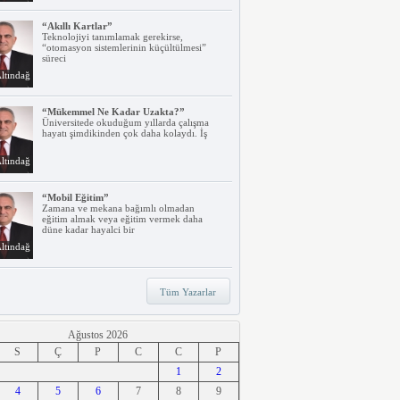
“Akıllı Kartlar”
Teknolojiyi tanımlamak gerekirse,
“otomasyon sistemlerinin küçültülmesi”
süreci
ltındağ
“Mükemmel Ne Kadar Uzakta?”
Üniversitede okuduğum yıllarda çalışma
hayatı şimdikinden çok daha kolaydı. İş
ltındağ
“Mobil Eğitim”
Zamana ve mekana bağımlı olmadan
eğitim almak veya eğitim vermek daha
düne kadar hayalci bir
ltındağ
“Teknoloji, Hızlı Tren ve İrem…”
Tüm Yazarlar
Belki dikkatinizi çekmiştir. Türkiye’nin ilk
hızlı treni Ankara – Eskişehir
ltındağ
Ağustos 2026
S
Ç
P
C
C
P
“Ne Duruyorsunuz, Dijitalleşsenize!”
1
2
Arabanız kendi kendine park ederken, siz
4
apartmanınıza giriyor ve evinizin kapısını
5
6
7
8
9