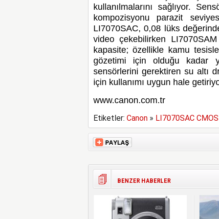
kullanılmalarını sağlıyor. Se
kompozisyonu parazit seviyes
LI7070SAC, 0,08 lüks değerinde
video çekebilirken LI7070SAM
kapasite; özellikle kamu tesisle
gözetimi için olduğu kadar 
sensörlerini gerektiren su altı 
için kullanımı uygun hale getiriyo
www.canon.com.tr
Etiketler:
Canon
»
LI7070SAC CMOS 
BENZER HABERLER