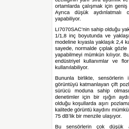
ortamlarda çalışmak için geniş 
Ayrıca düşük aydınlatmalı 
yapabiliyor.
LI7070SAC’nin sahip olduğu yakı
1/1,8 inç boyutunda ve yaklaş
modeline kıyasla yaklaşık 2,4 kat
sayede, normalde çıplak gözle 
yapabilmeyi mümkün kılıyor. Bu 
endüstriyel kullanımlar ve flo
kullanılabiliyor.
Bununla birlikte, sensörlerin 
görüntüyü katmanlayan çift poz
sürücü moduna sahip olmasıyl
denetimler için bir ışığın aydın
olduğu koşullarda aşırı pozlama
kalitede görüntü kaydını mümkün
75 dB’lik bir menzile ulaşıyor.
Bu sensörlerin çok düşük a