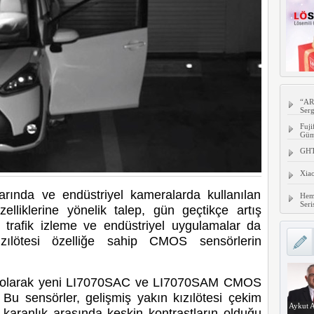
“AR
Serg
Fuji
Gümü
GHTC
Xia
arında ve endüstriyel kameralarda kullanılan
Hem
Seri
elliklerine yönelik talep, gün geçtikçe artış
k trafik izleme ve endüstriyel uygulamalar da
zılötesi özelliğe sahip CMOS sensörlerin
m olarak yeni LI7070SAC ve LI7070SAM CMOS
 Bu sensörler, gelişmiş yakın kızılötesi çekim
Aykut A
e karanlık arasında keskin kontrastların olduğu