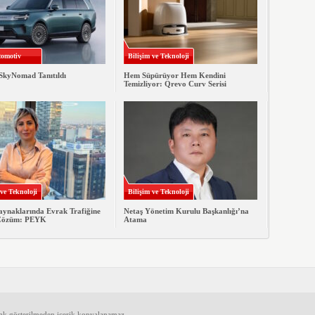
omotiv
Bilişim ve Teknoloji
SkyNomad Tanıtıldı
Hem Süpürüyor Hem Kendini
Temizliyor: Qrevo Curv Serisi
 ve Teknoloji
Bilişim ve Teknoloji
aynaklarında Evrak Trafiğine
Netaş Yönetim Kurulu Başkanlığı’na
 Çözüm: PEYK
Atama
ak gösterilmeden içerik kopyalanamaz.