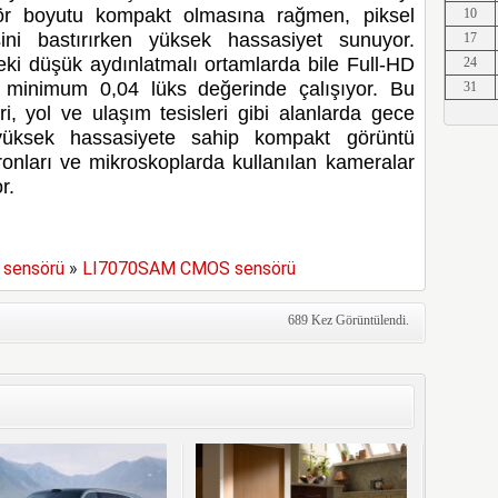
nsör boyutu kompakt olmasına rağmen, piksel
10
Erkut A
ini bastırırken yüksek hassasiyet sunuyor.
17
ki düşük aydınlatmalı ortamlarda bile Full-HD
24
 minimum 0,04 lüks değerinde çalışıyor. Bu
31
ri, yol ve ulaşım tesisleri gibi alanlarda gece
Erkut A
yüksek hassasiyete sahip kompakt görüntü
dronları ve mikroskoplarda kullanılan kameralar
r.
Erkut A
sensörü
»
LI7070SAM CMOS sensörü
689 Kez Görüntülendi.
Erkut A
Erkut A