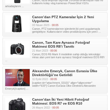
Canon, fazla ekipman taşımak zorunda bırakmayan hafif ve
kullanımı kolay vlog kamerası PowerShot V10’u
arkadaşlarını ...
Canon’dan PTZ Kameralar İçin 2 Yeni
Uygulama
03 Nisan 2023 -
00:05
Canon, PTZ kameralarının işlevlerini iki yeni uygulamayla
genişletiyor. Kullanıcıların video prodüksiyonu için yeni i ...
Canon, Tam Kare Aynasız Fotoğraf
Makinesi EOS R8’i Tanıttı
21 Mart 2023 -
00:06
Canon; EOS R6 Mark II modelinin sahip olduğu teknolojiyi
miras alan yeni tam kare aynasız fotoğraf makinesi EOS R8’i
...
Alexandre Emeryk, Canon Eurasia Ülke
Direktörlüğü’ne Getirildi
11 Eylül 2022 -
00:05
[caption id="attachment_53101" align="aligncenter"
width="633"] Canon Eurasia Ülke Direktörü Alexandre
Emeryk[/caption] ...
Canon’dan İki Yeni Hibrit Fotoğraf
Makinesi: EOS R7 ve EOS R10
26 Mayıs 2022 -
00:05