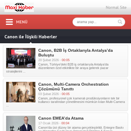
Normal Site
MENÜ
Canon ile İlişkili Haberler
Canon, B2B İş Ortaklarıyla Antalya’da
Buluştu
20 Şubat 2026 -
00:05
Canon, Türkiye’deki B2B iş ortaklarıyla Antalya’da
düzenlenen özel etkinlikte bir araya gelerek pazar
stratejilerini ...
Canon, Multi-Camera Orchestration
Çözümünü Tanıttı
03 Şubat 2026 -
00:05
Canon, profesyonel çok kameralı prodüksiyonların tek bir
kullanıcı tarafından yönetilmesini mümkün kılan Multi-Camera
...
Canon EMEA’da Atama
17 Ocak 2026 -
00:04
Canon’da üst düzey bir atama gerçekleştirildi. Entegre Baskı