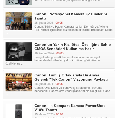
ve Hizmetler Grubu’nun (Integrated Printing & Servic ...
Canon, Profesyonel Kamera Çözümlerini
Tanıttı
25 Şubat 2025 -
00:05
Canon, Türkiye Haber Kameramanları Derneği ve Aviteng
Pro Partner işbirliğiyle düzenlenen etkinlikte, Broadcast Sektö
...
Canon’un Yakın Kızılötesi Özelliğine Sahip
CMOS Sensörleri Kullanıma Hazır
16 Kasım 2024 -
00:05
Son yıllarda, güvenlik kameralarında ve endüstriyel
kameralarda kullanılan yakın kızılötesi görüntüleme
özelliklerine ...
Canon, Tüm İş Ortaklarıyla Bir Araya
Gelerek “Tek Canon” Vizyonunu Paylaştı
28 Şubat 2024 -
00:05
Canon, Orta Doğu ve Türkiye iş stratejilerini, büyüme
hedeflerini, kısa ve orta vadeli planlarını ele aldığı Tek Cano
...
Canon, İlk Kompakt Kamera PowerShot
V10’u Tanıttı
15 Mayıs 2023 -
00:04