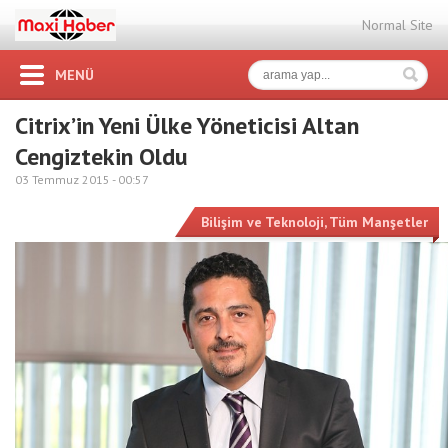
Normal Site
MENÜ
Citrix’in Yeni Ülke Yöneticisi Altan
Cengiztekin Oldu
03 Temmuz 2015 -
00:57
Bilişim ve Teknoloji
,
Tüm Manşetler