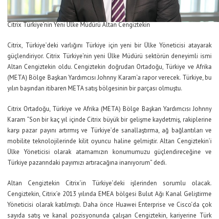
Citrix Türkiye’nin Yeni Ülke Müdürü Altan Cengiztekin
Citrix, Türkiye’deki varlığını Türkiye için yeni bir Ülke Yöneticisi atayarak
güçlendiriyor. Citrix Türkiye’nin yeni Ülke Müdürü sektörün deneyimli ismi
Altan Cengiztekin oldu. Cengiztekin doğrudan Ortadoğu, Türkiye ve Afrika
(META) Bölge Başkan Yardımcısı Johnny Karam’a rapor verecek. Türkiye, bu
yılın başından itibaren META satış bölgesinin bir parçası olmuştu.
Citrix Ortadoğu, Türkiye ve Afrika (META) Bölge Başkan Yardımcısı Johnny
Karam “Son bir kaç yıl içinde Citrix büyük bir gelişme kaydetmiş, rakiplerine
karşı pazar payını artırmış ve Türkiye’de sanallaştırma, ağ bağlantıları ve
mobilite teknolojilerinde kilit oyuncu haline gelmiştir. Altan Cengiztekin’i
Ülke Yöneticisi olarak atamamızın konumumuzu güçlendireceğine ve
Türkiye pazarındaki payımızı artıracağına inanıyorum” dedi.
Altan Cengiztekin Citrix’in Türkiye’deki işlerinden sorumlu olacak.
Cengiztekin, Citrix’e 2013 yılında EMEA bölgesi Bulut Ağı Kanal Geliştirme
Yöneticisi olarak katılmıştı. Daha önce Huawei Enterprise ve Cisco’da çok
sayıda satış ve kanal pozisyonunda çalışan Cengiztekin, kariyerine Türk