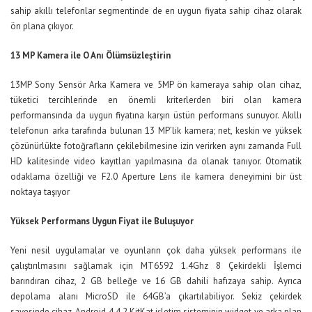
sahip akıllı telefonlar segmentinde de en uygun fiyata sahip cihaz olarak
ön plana çıkıyor.
13 MP Kamera ile O Anı Ölümsüzleştirin
13MP Sony Sensör Arka Kamera ve 5MP ön kameraya sahip olan cihaz,
tüketici tercihlerinde en önemli kriterlerden biri olan kamera
performansında da uygun fiyatına karşın üstün performans sunuyor. Akıllı
telefonun arka tarafında bulunan 13 MP’lik kamera; net, keskin ve yüksek
çözünürlükte fotoğrafların çekilebilmesine izin verirken aynı zamanda Full
HD kalitesinde video kayıtları yapılmasına da olanak tanıyor. Otomatik
odaklama özelliği ve F2.0 Aperture Lens ile kamera deneyimini bir üst
noktaya taşıyor
Yüksek Performans Uygun Fiyat ile Buluşuyor
Yeni nesil uygulamalar ve oyunların çok daha yüksek performans ile
çalıştırılmasını sağlamak için MT6592 1.4Ghz 8 Çekirdekli İşlemci
barındıran cihaz, 2 GB belleğe ve 16 GB dahili hafızaya sahip. Ayrıca
depolama alanı MicroSD ile 64GB’a çıkartılabiliyor. Sekiz çekirdek
sayesinde cihaz, Android 4.4.2 KitKat işletim sisteminin widget ve arka plan