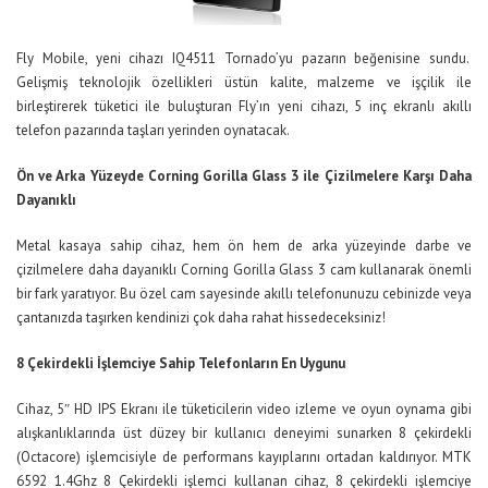
Fly Mobile, yeni cihazı IQ4511 Tornado’yu pazarın beğenisine sundu.
Gelişmiş teknolojik özellikleri üstün kalite, malzeme ve işçilik ile
birleştirerek tüketici ile buluşturan Fly’ın yeni cihazı, 5 inç ekranlı akıllı
telefon pazarında taşları yerinden oynatacak.
Ön ve Arka Yüzeyde Corning Gorilla Glass 3 ile Çizilmelere Karşı Daha
Dayanıklı
Metal kasaya sahip cihaz, hem ön hem de arka yüzeyinde darbe ve
çizilmelere daha dayanıklı Corning Gorilla Glass 3 cam kullanarak önemli
bir fark yaratıyor. Bu özel cam sayesinde akıllı telefonunuzu cebinizde veya
çantanızda taşırken kendinizi çok daha rahat hissedeceksiniz!
8 Çekirdekli İşlemciye Sahip Telefonların En Uygunu
Cihaz, 5″ HD IPS Ekranı ile tüketicilerin video izleme ve oyun oynama gibi
alışkanlıklarında üst düzey bir kullanıcı deneyimi sunarken 8 çekirdekli
(Octacore) işlemcisiyle de performans kayıplarını ortadan kaldırıyor. MTK
6592 1.4Ghz 8 Çekirdekli işlemci kullanan cihaz, 8 çekirdekli işlemciye