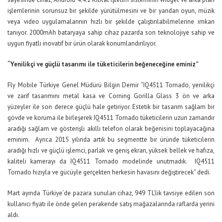
işlemlerinin sorunsuz bir şekilde yürütülmesini ve bir yandan oyun, müzik
veya video uygulamalarının hızlı bir şekilde çalıştırılabilmelerine imkan
tanıyor. 2000mAh bataryaya sahip cihaz pazarda son teknolojiye sahip ve
uygun fiyatlı inovatif bir ürün olarak konumlandırılıyor.
“Yenilikçi ve güçlü tasarımı ile tüketicilerin beğeneceğine eminiz”
Fly Mobile Türkiye Genel Müdürü Bilgin Demir “IQ4511 Tornado, yenilikçi
ve zarif tasarımını metal kasa ve Corning Gorilla Glass 3 ön ve arka
yüzeyler ile son derece güçlü hale getiriyor. Estetik bir tasarım sağlam bir
gövde ve koruma ile birleşerek IQ4511 Tornado tüketicilerin uzun zamandır
aradığı sağlam ve gösterişli akıllı telefon olarak beğenisini toplayacağına
eminim. Ayrıca 2015 yılında artık bu segmentte bir üründe tüketicilerin
aradığı hızlı ve güçlü işlemci, parlak ve geniş ekran, yüksek bellek ve hafıza,
kaliteli kamerayı da IQ4511 Tornado modelinde unutmadık. IQ4511
Tornado hızıyla ve gücüyle gerçekten herkesin havasını değiştirecek” dedi.
Mart ayında Türkiye’de pazara sunulan cihaz, 949 TL’lik tavsiye edilen son
kullanıcı fiyatı ile önde gelen perakende satış mağazalarında raflarda yerini
aldı.