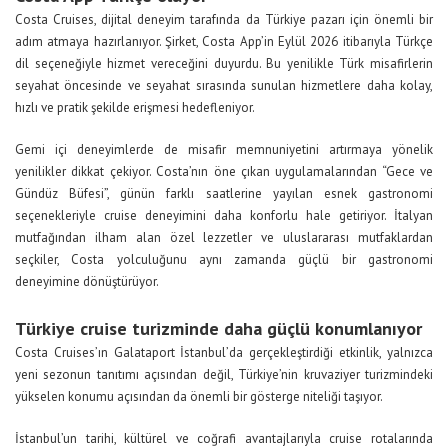
Costa Cruises, dijital deneyim tarafında da Türkiye pazarı için önemli bir
adım atmaya hazırlanıyor. Şirket, Costa App’in Eylül 2026 itibarıyla Türkçe
dil seçeneğiyle hizmet vereceğini duyurdu. Bu yenilikle Türk misafirlerin
seyahat öncesinde ve seyahat sırasında sunulan hizmetlere daha kolay,
hızlı ve pratik şekilde erişmesi hedefleniyor.
Gemi içi deneyimlerde de misafir memnuniyetini artırmaya yönelik
yenilikler dikkat çekiyor. Costa’nın öne çıkan uygulamalarından “Gece ve
Gündüz Büfesi”, günün farklı saatlerine yayılan esnek gastronomi
seçenekleriyle cruise deneyimini daha konforlu hale getiriyor. İtalyan
mutfağından ilham alan özel lezzetler ve uluslararası mutfaklardan
seçkiler, Costa yolculuğunu aynı zamanda güçlü bir gastronomi
deneyimine dönüştürüyor.
Türkiye cruise turizminde daha güçlü konumlanıyor
Costa Cruises’ın Galataport İstanbul’da gerçekleştirdiği etkinlik, yalnızca
yeni sezonun tanıtımı açısından değil, Türkiye’nin kruvaziyer turizmindeki
yükselen konumu açısından da önemli bir gösterge niteliği taşıyor.
İstanbul’un tarihi, kültürel ve coğrafi avantajlarıyla cruise rotalarında