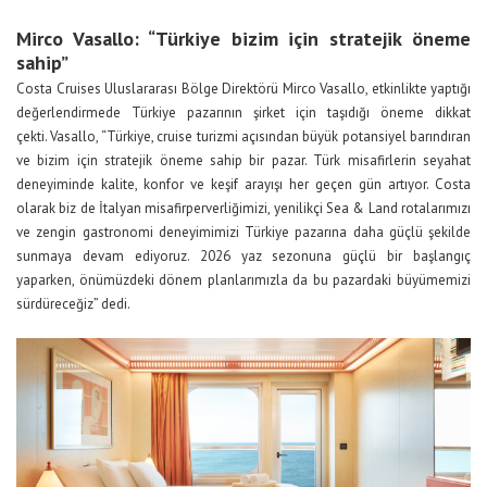
Mirco Vasallo: “Türkiye bizim için stratejik öneme
sahip”
Costa Cruises Uluslararası Bölge Direktörü Mirco Vasallo, etkinlikte yaptığı
değerlendirmede Türkiye pazarının şirket için taşıdığı öneme dikkat
çekti. Vasallo, “Türkiye, cruise turizmi açısından büyük potansiyel barındıran
ve bizim için stratejik öneme sahip bir pazar. Türk misafirlerin seyahat
deneyiminde kalite, konfor ve keşif arayışı her geçen gün artıyor. Costa
olarak biz de İtalyan misafirperverliğimizi, yenilikçi Sea & Land rotalarımızı
ve zengin gastronomi deneyimimizi Türkiye pazarına daha güçlü şekilde
sunmaya devam ediyoruz. 2026 yaz sezonuna güçlü bir başlangıç
yaparken, önümüzdeki dönem planlarımızla da bu pazardaki büyümemizi
sürdüreceğiz” dedi.