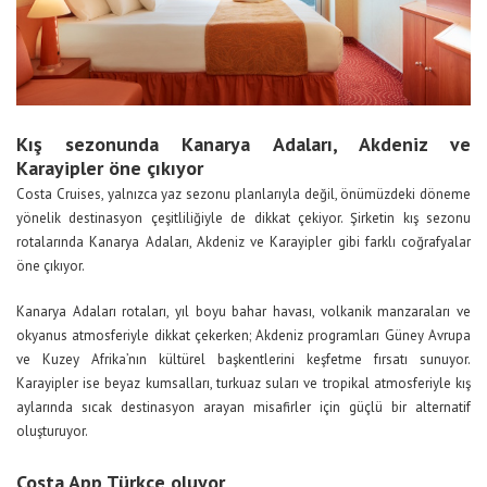
Kış sezonunda Kanarya Adaları, Akdeniz ve
Karayipler öne çıkıyor
Costa Cruises, yalnızca yaz sezonu planlarıyla değil, önümüzdeki döneme
yönelik destinasyon çeşitliliğiyle de dikkat çekiyor. Şirketin kış sezonu
rotalarında Kanarya Adaları, Akdeniz ve Karayipler gibi farklı coğrafyalar
öne çıkıyor.
Kanarya Adaları rotaları, yıl boyu bahar havası, volkanik manzaraları ve
okyanus atmosferiyle dikkat çekerken; Akdeniz programları Güney Avrupa
ve Kuzey Afrika’nın kültürel başkentlerini keşfetme fırsatı sunuyor.
Karayipler ise beyaz kumsalları, turkuaz suları ve tropikal atmosferiyle kış
aylarında sıcak destinasyon arayan misafirler için güçlü bir alternatif
oluşturuyor.
Costa App Türkçe oluyor