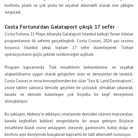
konforlu, planlı ve çok yönlü bir seyahat alternatifi olarak öne çıktığını
vurguladı.
Costa Fortuna’dan Galataport çıkışlı 17 sefer
Costa Fortuna, 11 Mayıs itibarıyla Galataport İstanbul kalkışlı Yunan Adaları
programlarının ilk seferini gerçekleştirdi. Costa Cruises, 2026 yaz sezonu
boyunca İstanbul çıkışlı toplam 17 sefer düzenleyerek Türkiye
operasyonlarını güçlü şekilde sürdüreceğini açıkladı.
Program kapsamında Türk misafirlerin beklentilerine ve seyahat
alışkanlıklarına uygun olarak geliştirilen ürün ve deneyimler de tanıtıldı.
Costa Cruises’ın imza konseptlerinden biri olan “Sea & Land Destinations”,
cruise tatilini yalnızca denizde geçirilen bir yolculuk olmaktan çıkararak,
karada ve denizde bütünleşen çok boyutlu bir keşif deneyimine
dönüştürüyor.
Bu yaklaşım, Akdeniz’in etkileyici rotalarında denizden izlenen manzaraları,
karada keşfedilen kültürel zenginliklerle bir araya getiriyor. Böylece
misafirlere klasik cruise anlayışının ötesinde, gastronomi, kültür, doğa ve
konforu aynı deneyimde buluşturan kapsamlı bir tatil alternatifi sunuluyor.