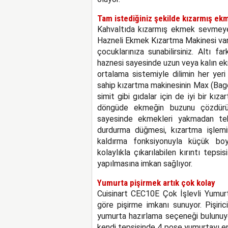
Tam istediğiniz şekilde kızarmış ek
Kahvaltıda kızarmış ekmek sevmeye
Hazneli Ekmek Kızartma Makinesi vars
çocuklarınıza sunabilirsiniz. Altı 
haznesi sayesinde uzun veya kalın e
ortalama sistemiyle dilimin her yeri
sahip kızartma makinesinin Max (Bagel
simit gibi gıdalar için de iyi bir k
döngüde ekmeğin buzunu çözdürüp
sayesinde ekmekleri yakmadan tek
durdurma düğmesi, kızartma işlemi
kaldırma fonksiyonuyla küçük boy 
kolaylıkla çıkarılabilen kırıntı tepsi
yapılmasına imkan sağlıyor.
Yumurta pişirmek artık çok kolay
Cuisinart CEC10E Çok İşlevli Yumurta
göre pişirme imkanı sunuyor. Pişiri
yumurta hazırlama seçeneği bulunuyo
kendi tepsisinde 4 poşe yumurtayı en 