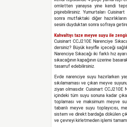
omletten yanaysa yine kendi tepsi
pişirebilirsiniz. Yumurtaları Cuisin
sonra mutfaktaki diğer hazırlıkları
sesini duyduktan sonra sofraya getire
Kahvaltıyı taze meyve suyu ile zengi
Cuisinart CCJ210E Narenciye Sıkaca
dersiniz? Büyük keyifle içeceği sağl
Narenciye Sıkacağı iki farklı hız ayarı
sıkacağının kapağının üzerine basarak
tasarruf edebilirsiniz.
Evde narenciye suyu hazırlarken yaş
sıkılamaması ve çıkan meyve suyunu
ziyan olmasıdır. Cuisinart CCJ210E N
içindeki tüm suyu sonuna kadar çıka
toplaması ve maksimum meyve suyu
tabanlı meyve suyu toplayıcısı, me
sistem ve direkt bardağa dökülen çı
ve çevreyi kirletmeden işlemi tamamla