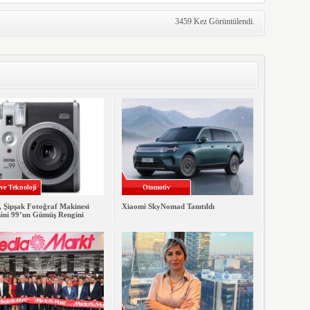
3459 Kez Görüntülendi.
 ve Teknoloji
Otomotiv
, Şipşak Fotoğraf Makinesi
Xiaomi SkyNomad Tanıtıldı
mini 99’un Gümüş Rengini