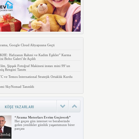
rama, Google Cloud Altyapısına Geçti
KHE: Hafızanın Rahmi ve Kadim Eşikler” Karma
isi Boho Galeri’de Açıldı
film, Şipşak Fotoğraf Makinesi instax mini 99’un
ş Rengini Tanıttı
 ve Temos International Stratejik Ortaklık Kurdu
omi SkyNomad Tanıtıldı
KÖŞE YAZARLARI
“Arama Motorları Evrim Geçirecek”
Her geçen gün internet ve beraberinde
gelen yenilikler günlük yaşantımızın birer
parçası
ltındağ