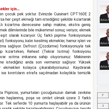
mekler için…
n çocuk pek yoktur. Evinizde Cuisinart CPT160E 2
a her çeşit ekmeği tam istediğiniz şekilde kızartarak
Aykut A
farklı kızartma derecesine sahip makine, ekstra geniş
kmek dilimlerinde bile mükemmel sonuç veriyor, ekmek
 eşit olarak kızarıyor. Üç farklı pişirme fonksiyonuna
) fonksiyonu; kalın kesilmiş ekmekler, hamur işleri ve
Aykut A
ızartma sağlıyor. Defrost (Çözdürme) fonksiyonuyla tek
 kızartırken, Reheat (Tekrar Isıtma) fonksiyonu
rar ısıtma imkanına sahip oluyorsunuz. Makinenin
ne istediğiniz anda son vermenizi sağlıyor. Yüksek
Aykut A
ekmekleri kolayca çıkarabiliyorsunuz. Kaydırarak
si ise kırıntıların etrafa saçılmadan kolaylıkla temizlik
Aykut A
 Pişiricisi, yumurtaları
çocuğunuzun damak zevkine
P
cinin haşlanmış, poşe ve omlet olmak üzere 3 farklı
r. Tek seferde 10 yumurta haşlayabilir ya da ürünün
3
pratik şekilde hazırlayabilirsiniz. Çocuğunuzun tercihi