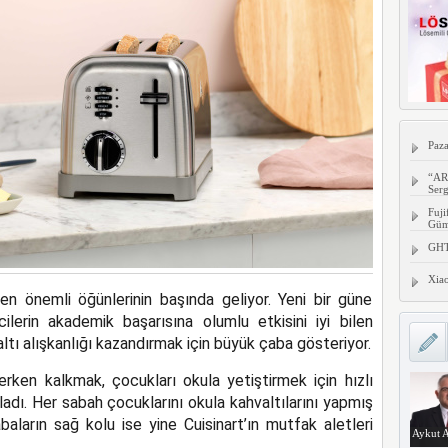
Paza
“AR
Serg
Fuji
Gümü
GHTC
Xia
 en önemli öğünlerinin başında geliyor. Yeni bir güne
lerin akademik başarısına olumlu etkisini iyi bilen
ltı alışkanlığı kazandırmak için büyük çaba gösteriyor.
 erken kalkmak, çocukları okula yetiştirmek için hızlı
dı. Her sabah çocuklarını okula kahvaltılarını yapmış
ların sağ kolu ise yine Cuisinart’ın mutfak aletleri
Aykut A