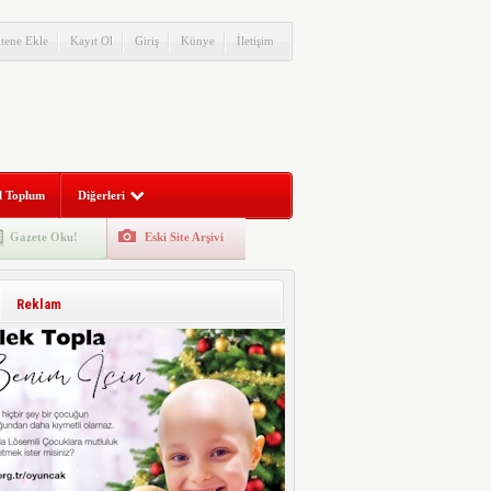
itene Ekle
Kayıt Ol
Giriş
Künye
İletişim
l Toplum
Diğerleri
Gazete Oku!
Eski Site Arşivi
Reklam