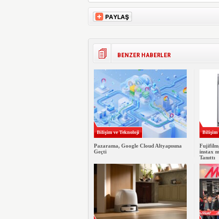
BENZER HABERLER
Bilişim ve Teknoloji
Bilişim
Pazarama, Google Cloud Altyapısına
Fujifilm
Geçti
instax 
Tanıttı