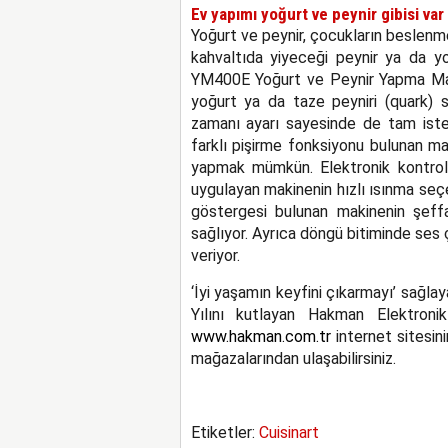
Ev yapımı yoğurt ve peynir gibisi var
Yoğurt ve peynir, çocukların beslenm
kahvaltıda yiyeceği peynir ya da yo
YM400E Yoğurt ve Peynir Yapma Mak
yoğurt ya da taze peyniri (quark) s
zamanı ayarı sayesinde de tam isted
farklı pişirme fonksiyonu bulunan m
yapmak mümkün. Elektronik kontrol 
uygulayan makinenin hızlı ısınma se
göstergesi bulunan makinenin şeff
sağlıyor. Ayrıca döngü bitiminde ses 
veriyor.
‘İyi yaşamın keyfini çıkarmayı’ sağlaya
Yılını kutlayan Hakman Elektronik 
www.hakman.com.tr
internet sitesini
mağazalarından ulaşabilirsiniz.
Etiketler:
Cuisinart