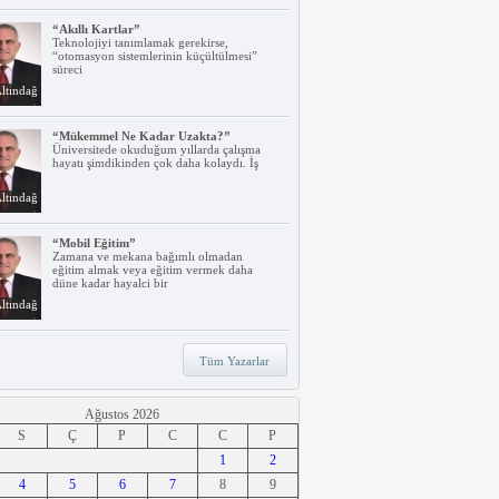
“Akıllı Kartlar”
Teknolojiyi tanımlamak gerekirse,
“otomasyon sistemlerinin küçültülmesi”
süreci
ltındağ
“Mükemmel Ne Kadar Uzakta?”
Üniversitede okuduğum yıllarda çalışma
hayatı şimdikinden çok daha kolaydı. İş
ltındağ
“Mobil Eğitim”
Zamana ve mekana bağımlı olmadan
eğitim almak veya eğitim vermek daha
düne kadar hayalci bir
ltındağ
“Teknoloji, Hızlı Tren ve İrem…”
Tüm Yazarlar
Belki dikkatinizi çekmiştir. Türkiye’nin ilk
hızlı treni Ankara – Eskişehir
ltındağ
Ağustos 2026
S
Ç
P
C
C
P
“Ne Duruyorsunuz, Dijitalleşsenize!”
1
2
Arabanız kendi kendine park ederken, siz
4
apartmanınıza giriyor ve evinizin kapısını
5
6
7
8
9