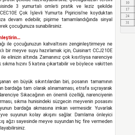
10
sinde 3 yumurtalı omleti pratik ve leziz şekilde
Erkut A
17
art CEC10E Çok İşlevli Yumurta Pişiricisi’ne koyduktan
24
nıza devam edebilir, pişirme tamamlandığında sinyal
31
rek çocuğunuza sunabilirsiniz.
Erkut A
nleştirin…
ğı ile çocuğunuzun kahvaltısını zenginleştirmeye ne
ıklı bir meyve suyu hazırlamak için, Cuisinart CCJ210E
 ile elinizin altında. Zamanınız çok kısıtlıysa narenciye
 sıkma hızını 5 katına çıkartabilir ve böylece vakitten
Erkut A
anan en büyük sıkıntılardan biri, posanın tamamının
n bardağa tam olarak alınamaması, etrafa sıçrayarak
Erkut A
arenciye Sıkacağının en önemli özelliği, narenciyenin
rması, sıkma hunisindeki süzgecin meyvenin posasını
nun bardağa akmasına imkan vermesidir. Yuvarlak
yve suyunun kolay akışını sağlar. Damlama önleyici
kış ağzı sayesinde meyve suyundan hiç fire vermeden
Erkut A
yabilirsiniz.