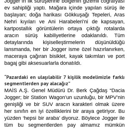
Jogger’ın ilk sürüşlerine bölgenin gizemli coğrafyası
ev sahipliği yaptı. Mağara içinde yapılan sürüş ile
başlayan; doğa harikası Gökkuşağı Tepeleri, Aras
Nehri kıyıları ve Ani Harabeleri’ni de kapsayan,
kartpostallık görüntülerin ortaya çıktığı rotalarda
aracın sürüş kabiliyetlerine odaklanıldı. Tüm
detaylarında kişiselleştirmelerin düşünüldüğü
lansmanda, her bir Jogger isme özel hazırlanırken,
maceraya çağıran bisiklet, kayak takımları ve port
bagaj gibi aksesuarlarla donatıldı.
“Pazardaki en ulaşılabilir 7 kişilik modelimizle farklı
segmentlerden pay alacağız”
MAİS A.Ş. Genel Müdürü Dr. Berk Çağdaş “Dacia
Jogger; bir Station Wagon’un uzunluğu, bir MPV’nin
genişliği ve bir SUV aracın karakteri olmak üzere
her sınıfın en iyi özelliklerini bir araya getiriyor. Bu
yüzden ‘hepsi bir araba’ diyoruz. Böylece Jogger ile
tüm bu segmentlerden pay almamız mümkün