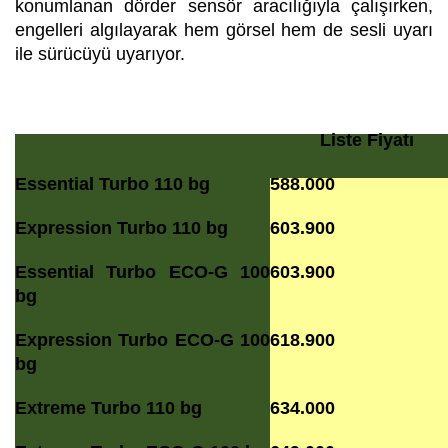
konumlanan dörder sensör aracılığıyla çalışırken,
engelleri algılayarak hem görsel hem de sesli uyarı
ile sürücüyü uyarıyor.
Liste Fiyatı
Essential Turbo 110 bg
588.000
Expression Turbo 110 bg
603.900
Essential Turbo ECO-G 100
603.900
bg
Expression Turbo ECO-G 100
618.900
bg
Extreme Turbo 110 bg
634.000