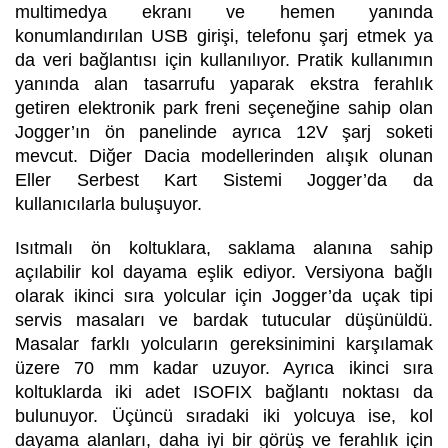
multimedya ekranı ve hemen yanında
konumlandırılan USB girişi, telefonu şarj etmek ya
da veri bağlantısı için kullanılıyor. Pratik kullanımın
yanında alan tasarrufu yaparak ekstra ferahlık
getiren elektronik park freni seçeneğine sahip olan
Jogger’ın ön panelinde ayrıca 12V şarj soketi
mevcut. Diğer Dacia modellerinden alışık olunan
Eller Serbest Kart Sistemi Jogger’da da
kullanıcılarla buluşuyor.
Isıtmalı ön koltuklara, saklama alanına sahip
açılabilir kol dayama eşlik ediyor. Versiyona bağlı
olarak ikinci sıra yolcular için Jogger’da uçak tipi
servis masaları ve bardak tutucular düşünüldü.
Masalar farklı yolcuların gereksinimini karşılamak
üzere 70 mm kadar uzuyor. Ayrıca ikinci sıra
koltuklarda iki adet ISOFIX bağlantı noktası da
bulunuyor. Üçüncü sıradaki iki yolcuya ise, kol
dayama alanları, daha iyi bir görüş ve ferahlık için