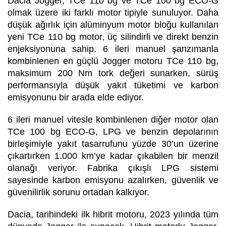
Dacia Jogger, TCe 110 bg ve TCe 100 bg ECO-G
olmak üzere iki farklı motor tipiyle sunuluyor. Daha
düşük ağırlık için alüminyum motor bloğu kullanılan
yeni TCe 110 bg motor, üç silindirli ve direkt benzin
enjeksiyonuna sahip. 6 ileri manuel şanzımanla
kombinlenen en güçlü Jogger motoru TCe 110 bg,
maksimum 200 Nm tork değeri sunarken, sürüş
performansıyla düşük yakıt tüketimi ve karbon
emisyonunu bir arada elde ediyor.
6 ileri manuel vitesle kombinlenen diğer motor olan
TCe 100 bg ECO-G, LPG ve benzin depolarının
birleşimiyle yakıt tasarrufunu yüzde 30’un üzerine
çıkartırken 1.000 km’ye kadar çıkabilen bir menzil
olanağı veriyor. Fabrika çıkışlı LPG sistemi
sayesinde karbon emisyonu azalırken, güvenlik ve
güvenilirlik sorunu ortadan kalkıyor.
Dacia, tarihindeki ilk hibrit motoru, 2023 yılında tüm