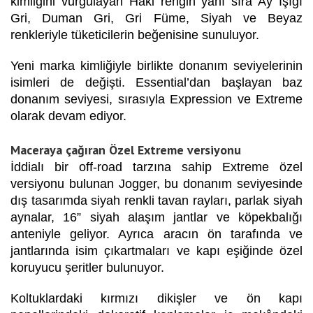
kimliğini vurgulayan Haki rengin yanı sıra Ay Işığı
Gri, Duman Gri, Gri Füme, Siyah ve Beyaz
renkleriyle tüketicilerin beğenisine sunuluyor.
Yeni marka kimliğiyle birlikte donanım seviyelerinin
isimleri de değişti. Essential’dan başlayan baz
donanım seviyesi, sırasıyla Expression ve Extreme
olarak devam ediyor.
Maceraya çağıran Özel Extreme versiyonu
İddialı bir off-road tarzına sahip Extreme özel
versiyonu bulunan Jogger, bu donanım seviyesinde
dış tasarımda siyah renkli tavan rayları, parlak siyah
aynalar, 16” siyah alaşım jantlar ve köpekbalığı
anteniyle geliyor. Ayrıca aracın ön tarafında ve
jantlarında isim çıkartmaları ve kapı eşiğinde özel
koruyucu şeritler bulunuyor.
Koltuklardaki kırmızı dikişler ve ön kapı