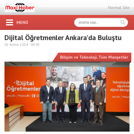
Normal Site
MENÜ
Dijital Öğretmenler Ankara’da Buluştu
02 Aralık 2024 -
00:05
Bilişim ve Teknoloji
,
Tüm Manşetler