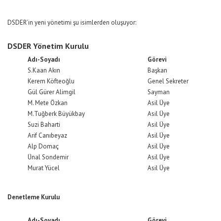
DSDER’in yeni yönetimi şu isimlerden oluşuyor:
DSDER Yönetim Kurulu
Adı-Soyadı
Görevi
S.Kaan Akın
Başkan
Kerem Köfteoğlu
Genel Sekreter
Gül Gürer Alimgil
Sayman
M. Mete Özkan
Asil Üye
M.Tuğberk Büyükbay
Asil Üye
Suzi Baharti
Asil Üye
Arif Canıbeyaz
Asil Üye
Alp Domaç
Asil Üye
Ünal Sondemir
Asil Üye
Murat Yücel
Asil Üye
Denetleme Kurulu
Adı-Soyadı
Görevi