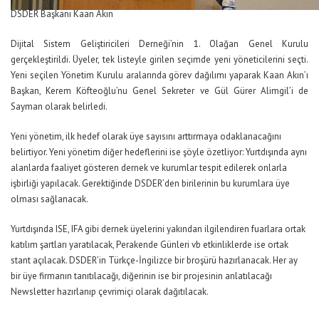
DSDER Başkanı Kaan Akın
Dijital Sistem Geliştiricileri Derneği’nin 1. Olağan Genel Kurulu
gerçekleştirildi. Üyeler, tek listeyle girilen seçimde yeni yöneticilerini seçti.
Yeni seçilen Yönetim Kurulu aralarında görev dağılımı yaparak Kaan Akın’ı
Başkan, Kerem Köfteoğlu’nu Genel Sekreter ve Gül Gürer Alimgil’i de
Sayman olarak belirledi.
Yeni yönetim, ilk hedef olarak üye sayısını arttırmaya odaklanacağını
belirtiyor. Yeni yönetim diğer hedeflerini ise şöyle özetliyor: Yurtdışında aynı
alanlarda faaliyet gösteren dernek ve kurumlar tespit edilerek onlarla
işbirliği yapılacak. Gerektiğinde DSDER’den birilerinin bu kurumlara üye
olması sağlanacak.
Yurtdışında ISE, IFA gibi dernek üyelerini yakından ilgilendiren fuarlara ortak
katılım şartları yaratılacak, Perakende Günleri vb etkinliklerde ise ortak
stant açılacak. DSDER’in Türkçe-İngilizce bir broşürü hazırlanacak. Her ay
bir üye firmanın tanıtılacağı, diğerinin ise bir projesinin anlatılacağı
Newsletter hazırlanıp çevrimiçi olarak dağıtılacak.