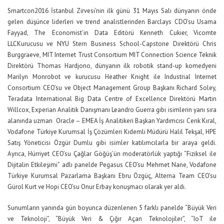
Smartcon2016 İstanbul Zirvesi’nin ilk günü 31 Mayıs Salı dünyanın önde
gelen düşünce liderleri ve trend analistlerinden Barclays CDO’su Usama
Fayyad, The Economist’in Data Editörü Kenneth Cukier, Vicomte
LLCKurucusu ve NYU Stern Business School-Capstone Direktörü Chris
Burggraeve, MIT Internet Trust Consortium MIT Connection Science Teknik
Direktörü Thomas Hardjono, dünyanın ilk robotik stand-up komedyeni
Marilyn Monrobot ve kurucusu Heather Knight ile Industrial Internet
Consortium CEO’su ve Object Management Group Başkanı Richard Soley,
Teradata International Big Data Centre of Excellence Direktörü Martin
Willcox, Experian Analitik Danışmanı Leandro Guerra gibi isimlerin yanı sıra
alanında uzman Oracle – EMEA İş Analitikeri Başkan Yardımcısı Cenk Kıral,
Vodafone Türkiye Kurumsal İş Çözümleri Kıdemli Müdürü Halil Tekşal, HPE
Satış Yöneticisi Özgür Dumlu gibi isimler katılımcılarla bir araya geldi.
Ayrıca, Hürriyet CEO’su Çağlar Göğüş’ün moderatörlük yaptığı “Fiziksel ile
Dijitalin Etkileşimi” adlı panelde Pegasus CEO’su Mehmet Nane, Vodafone
Türkiye Kurumsal Pazarlama Başkanı Ebru Özgüç, Alterna Team CEO’su
Gürol Kurt ve Hopi CEO’su Onur Erbay konuşmacı olarak yer aldı.
Sunumların yanında gün boyunca düzenlenen 5 farklı panelde “Büyük Veri
ve Teknoloji”, “Büyük Veri & Çığır Açan Teknolojiler”, “IoT ile