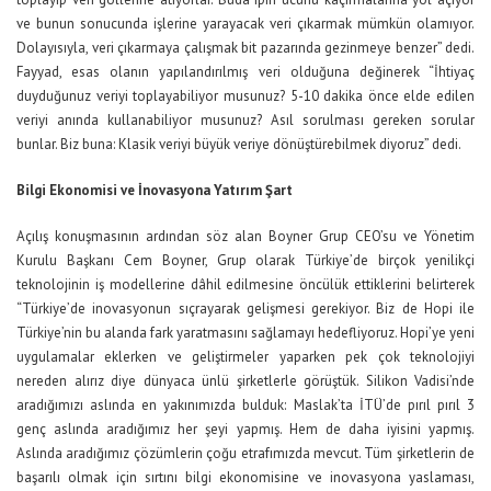
ve bunun sonucunda işlerine yarayacak veri çıkarmak mümkün olamıyor.
Dolayısıyla, veri çıkarmaya çalışmak bit pazarında gezinmeye benzer” dedi.
Fayyad, esas olanın yapılandırılmış veri olduğuna değinerek “İhtiyaç
duyduğunuz veriyi toplayabiliyor musunuz? 5-10 dakika önce elde edilen
veriyi anında kullanabiliyor musunuz? Asıl sorulması gereken sorular
bunlar. Biz buna: Klasik veriyi büyük veriye dönüştürebilmek diyoruz” dedi.
Bilgi Ekonomisi ve İnovasyona Yatırım Şart
Açılış konuşmasının ardından söz alan Boyner Grup CEO’su ve Yönetim
Kurulu Başkanı Cem Boyner, Grup olarak Türkiye’de birçok yenilikçi
teknolojinin iş modellerine dâhil edilmesine öncülük ettiklerini belirterek
“Türkiye’de inovasyonun sıçrayarak gelişmesi gerekiyor. Biz de Hopi ile
Türkiye’nin bu alanda fark yaratmasını sağlamayı hedefliyoruz. Hopi’ye yeni
uygulamalar eklerken ve geliştirmeler yaparken pek çok teknolojiyi
nereden alırız diye dünyaca ünlü şirketlerle görüştük. Silikon Vadisi’nde
aradığımızı aslında en yakınımızda bulduk: Maslak’ta İTÜ’de pırıl pırıl 3
genç aslında aradığımız her şeyi yapmış. Hem de daha iyisini yapmış.
Aslında aradığımız çözümlerin çoğu etrafımızda mevcut. Tüm şirketlerin de
başarılı olmak için sırtını bilgi ekonomisine ve inovasyona yaslaması,