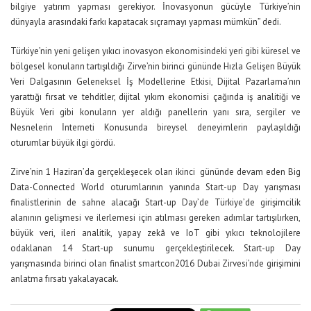
bilgiye yatırım yapması gerekiyor. İnovasyonun gücüyle Türkiye’nin
dünyayla arasındaki farkı kapatacak sıçramayı yapması mümkün” dedi.
Türkiye’nin yeni gelişen yıkıcı inovasyon ekonomisindeki yeri gibi küresel ve
bölgesel konuların tartışıldığı Zirve’nin birinci gününde Hızla Gelişen Büyük
Veri Dalgasının Geleneksel İş Modellerine Etkisi, Dijital Pazarlama’nın
yarattığı fırsat ve tehditler, dijital yıkım ekonomisi çağında iş analitiği ve
Büyük Veri gibi konuların yer aldığı panellerin yanı sıra, sergiler ve
Nesnelerin İnterneti Konusunda bireysel deneyimlerin paylaşıldığı
oturumlar büyük ilgi gördü.
Zirve’nin 1 Haziran’da gerçekleşecek olan ikinci gününde devam eden Big
Data-Connected World oturumlarının yanında Start-up Day yarışması
finalistlerinin de sahne alacağı Start-up Day’de Türkiye’de girişimcilik
alanının gelişmesi ve ilerlemesi için atılması gereken adımlar tartışılırken,
büyük veri, ileri analitik, yapay zekâ ve IoT gibi yıkıcı teknolojilere
odaklanan 14 Start-up sunumu gerçekleştirilecek. Start-up Day
yarışmasında birinci olan finalist smartcon2016 Dubai Zirvesi’nde girişimini
anlatma fırsatı yakalayacak.