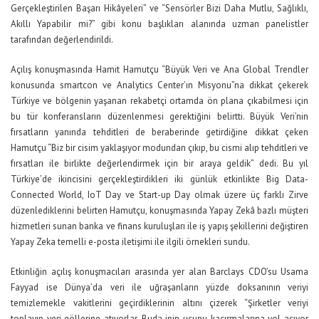
Gerçekleştirilen Başarı Hikâyeleri” ve “Sensörler Bizi Daha Mutlu, Sağlıklı,
Akıllı Yapabilir mi?” gibi konu başlıkları alanında uzman panelistler
tarafından değerlendirildi.
Açılış konuşmasında Hamit Hamutçu “Büyük Veri ve Ana Global Trendler
konusunda smartcon ve Analytics Center’ın Misyonu”na dikkat çekerek
Türkiye ve bölgenin yaşanan rekabetçi ortamda ön plana çıkabilmesi için
bu tür konferansların düzenlenmesi gerektiğini belirtti. Büyük Veri’nin
fırsatların yanında tehditleri de beraberinde getirdiğine dikkat çeken
Hamutçu “Biz bir cisim yaklaşıyor modundan çıkıp, bu cismi alıp tehditleri ve
fırsatları ile birlikte değerlendirmek için bir araya geldik” dedi. Bu yıl
Türkiye’de ikincisini gerçekleştirdikleri iki günlük etkinlikte Big Data-
Connected World, IoT Day ve Start-up Day olmak üzere üç farklı Zirve
düzenlediklerini belirten Hamutçu, konuşmasında Yapay Zekâ bazlı müşteri
hizmetleri sunan banka ve finans kuruluşları ile iş yapış şekillerini değiştiren
Yapay Zeka temelli e-posta iletişimi ile ilgili örnekleri sundu.
Etkinliğin açılış konuşmacıları arasında yer alan Barclays CDO’su Usama
Fayyad ise Dünya’da veri ile uğraşanların yüzde doksanının veriyi
temizlemekle vakitlerini geçirdiklerinin altını çizerek “Şirketler veriyi
toplayıp veri göllerine atıyorlar. Buda ipin ucunu kaçırmalarına yol açıyor