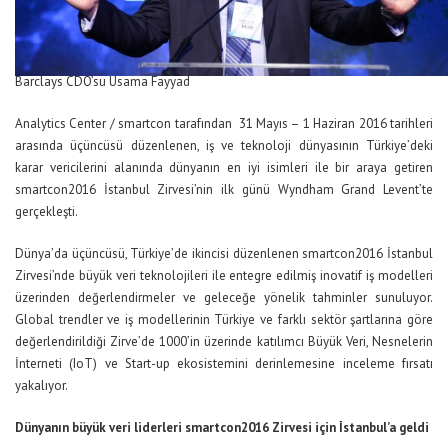
Barclays CDO’su Usama Fayyad
Analytics Center / smartcon tarafından 31 Mayıs – 1 Haziran 2016 tarihleri
arasında üçüncüsü düzenlenen, iş ve teknoloji dünyasının Türkiye’deki
karar vericilerini alanında dünyanın en iyi isimleri ile bir araya getiren
smartcon2016 İstanbul Zirvesi’nin ilk günü Wyndham Grand Levent’te
gerçekleşti.
Dünya’da üçüncüsü, Türkiye’de ikincisi düzenlenen smartcon2016 İstanbul
Zirvesi’nde büyük veri teknolojileri ile entegre edilmiş inovatif iş modelleri
üzerinden değerlendirmeler ve geleceğe yönelik tahminler sunuluyor.
Global trendler ve iş modellerinin Türkiye ve farklı sektör şartlarına göre
değerlendirildiği Zirve’de 1000’in üzerinde katılımcı Büyük Veri, Nesnelerin
İnterneti (IoT) ve Start-up ekosistemini derinlemesine inceleme fırsatı
yakalıyor.
Dünyanın büyük veri liderleri smartcon2016 Zirvesi için İstanbul’a geldi