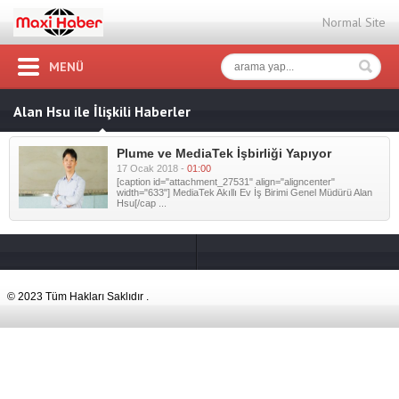
Normal Site
MENÜ
Alan Hsu ile İlişkili Haberler
Plume ve MediaTek İşbirliği Yapıyor
17 Ocak 2018 -
01:00
[caption id="attachment_27531" align="aligncenter"
width="633"] MediaTek Akıllı Ev İş Birimi Genel Müdürü Alan
Hsu[/cap ...
© 2023 Tüm Hakları Saklıdır .