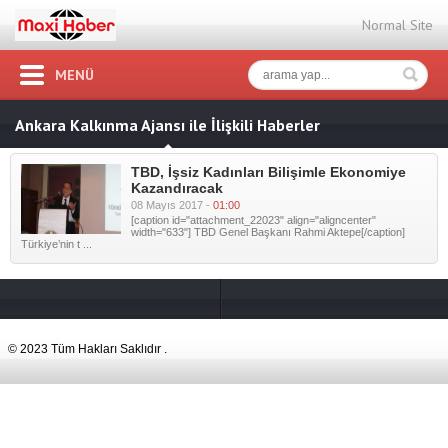
Normal Site
MENÜ
Ankara Kalkınma Ajansı ile İlişkili Haberler
TBD, İşsiz Kadınları Bilişimle Ekonomiye
Kazandıracak
08 Mayıs 2017 -
01:00
[caption id="attachment_22023" align="aligncenter"
width="633"] TBD Genel Başkanı Rahmi Aktepe[/caption]
Türkiye’nin t ...
© 2023 Tüm Hakları Saklıdır .