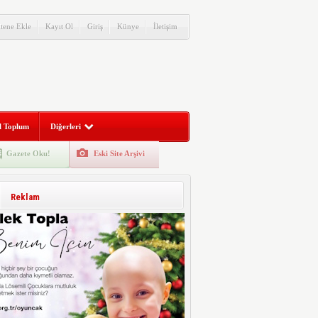
itene Ekle
Kayıt Ol
Giriş
Künye
İletişim
l Toplum
Diğerleri
Gazete Oku!
Eski Site Arşivi
Reklam