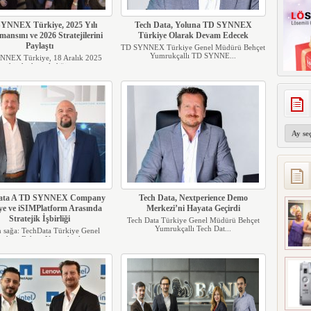
YNNEX Türkiye, 2025 Yılı
Tech Data, Yoluna TD SYNNEX
mansını ve 2026 Stratejilerini
Türkiye Olarak Devam Edecek
Paylaştı
TD SYNNEX Türkiye Genel Müdürü Behçet
Yumrukçallı TD SYNNE...
NNEX Türkiye, 18 Aralık 2025
tarihinde düzenlediği yı...
Arşivler
Data A TD SYNNEX Company
Tech Data, Nextperience Demo
ye ve iSIMPlatform Arasında
Merkezi’ni Hayata Geçirdi
Stratejik İşbirliği
Tech Data Türkiye Genel Müdürü Behçet
Yumrukçallı Tech Dat...
 sağa: TechData Türkiye Genel
dürü Behçet Yumrukçal...