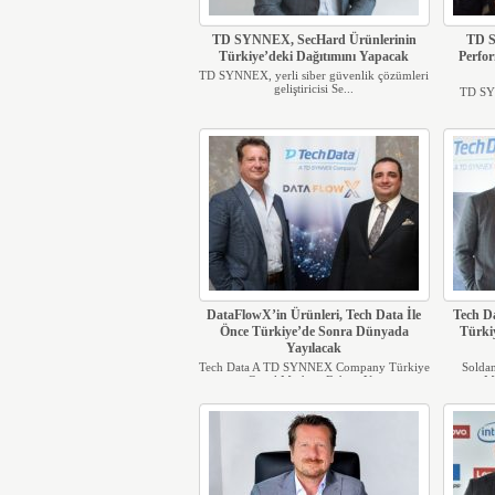
TD SYNNEX, SecHard Ürünlerinin
TD S
Türkiye’deki Dağıtımını Yapacak
Perfor
TD SYNNEX, yerli siber güvenlik çözümleri
geliştiricisi Se...
TD SY
DataFlowX’in Ürünleri, Tech Data İle
Tech 
Önce Türkiye’de Sonra Dünyada
Türki
Yayılacak
Tech Data A TD SYNNEX Company Türkiye
Soldan
Genel Müdürü Behçet Y...
Mü