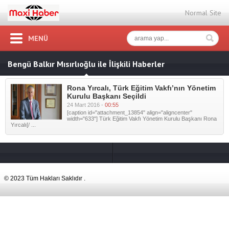
Normal Site
MENÜ
Bengü Balkır Mısırlıoğlu ile İlişkili Haberler
Rona Yırcalı, Türk Eğitim Vakfı’nın Yönetim
Kurulu Başkanı Seçildi
24 Mart 2016 -
00:55
[caption id="attachment_13854" align="aligncenter"
width="633"] Türk Eğitim Vakfı Yönetim Kurulu Başkanı Rona
Yırcalı[/ ...
© 2023 Tüm Hakları Saklıdır .