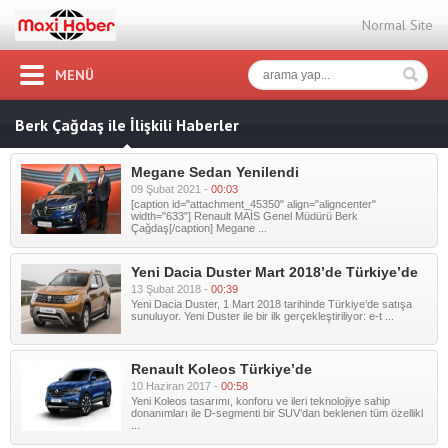
Normal Site
MENÜ
Berk Çağdaş ile İlişkili Haberler
Megane Sedan Yenilendi
09 Şubat 2021 -
00:03
[caption id="attachment_45350" align="aligncenter"
width="633"] Renault MAİS Genel Müdürü Berk
Çağdaş[/caption] Megane ...
Yeni Dacia Duster Mart 2018’de Türkiye’de
13 Şubat 2018 -
00:39
Yeni Dacia Duster, 1 Mart 2018 tarihinde Türkiye’de satışa
sunuluyor. Yeni Duster ile bir ilk gerçekleştiriliyor: e-t ...
Renault Koleos Türkiye’de
10 Haziran 2017 -
00:58
Yeni Koleos tasarımı, konforu ve ileri teknolojiye sahip
donanımları ile D-segmenti bir SUV’dan beklenen tüm özellikl
...