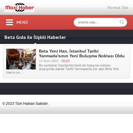
Normal Site
MENÜ
Beta Gıda ile İlişkili Haberler
Beta Yeni Han, İstanbul Tarihi
Yarımada’sının Yeni Buluşma Noktası Oldu
10 Ekim 2022 -
00:03
Bu sonbahar İstanbul’da farklı bir buluşma noktası
arayışında olanlar Tarihi Yarımada’da yer alan Beta Yeni
Han’ın yo ...
© 2023 Tüm Hakları Saklıdır .