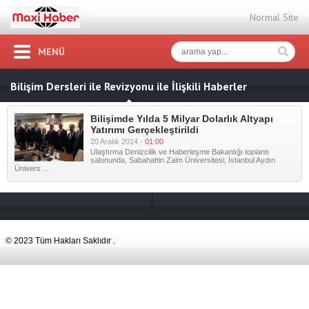
Normal Site
MENÜ
Bilişim Dersleri ile Revizyonu ile İlişkili Haberler
Bilişimde Yılda 5 Milyar Dolarlık Altyapı
Yatırımı Gerçekleştirildi
20 Aralık 2014 -
01:00
Ulaştırma Denizcilik ve Haberleşme Bakanlığı toplantı
salonunda, Sabahattin Zaim Üniversitesi, İstanbul Aydın
Ünivers ...
© 2023 Tüm Hakları Saklıdır .