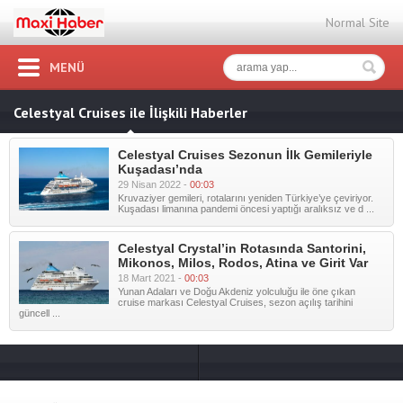
Normal Site
MENÜ
Celestyal Cruises ile İlişkili Haberler
Celestyal Cruises Sezonun İlk Gemileriyle
Kuşadası’nda
29 Nisan 2022 -
00:03
Kruvaziyer gemileri, rotalarını yeniden Türkiye’ye çeviriyor.
Kuşadası limanına pandemi öncesi yaptığı aralıksız ve d ...
Celestyal Crystal’in Rotasında Santorini,
Mikonos, Milos, Rodos, Atina ve Girit Var
18 Mart 2021 -
00:03
Yunan Adaları ve Doğu Akdeniz yolculuğu ile öne çıkan
cruise markası Celestyal Cruises, sezon açılış tarihini
güncell ...