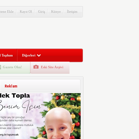
itene Ekle
Kayıt Ol
Giriş
Künye
İletişim
l Toplum
Diğerleri
Gazete Oku!
Eski Site Arşivi
Reklam