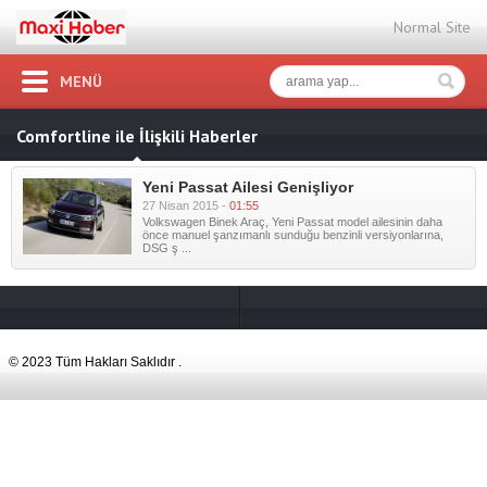
Normal Site
MENÜ
Comfortline ile İlişkili Haberler
Yeni Passat Ailesi Genişliyor
27 Nisan 2015 -
01:55
Volkswagen Binek Araç, Yeni Passat model ailesinin daha
önce manuel şanzımanlı sunduğu benzinli versiyonlarına,
DSG ş ...
© 2023 Tüm Hakları Saklıdır .