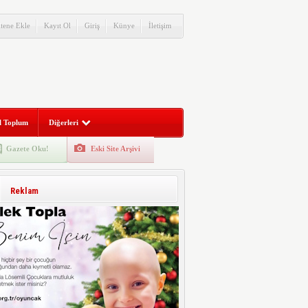
itene Ekle
Kayıt Ol
Giriş
Künye
İletişim
l Toplum
Diğerleri
Gazete Oku!
Eski Site Arşivi
Reklam