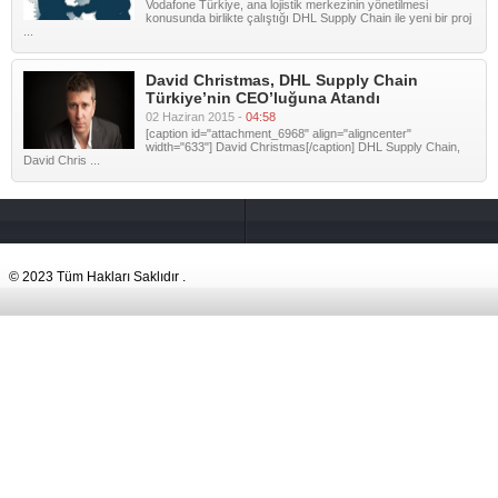
Vodafone Türkiye, ana lojistik merkezinin yönetilmesi
konusunda birlikte çalıştığı DHL Supply Chain ile yeni bir proj
...
David Christmas, DHL Supply Chain
Türkiye’nin CEO’luğuna Atandı
02 Haziran 2015 -
04:58
[caption id="attachment_6968" align="aligncenter"
width="633"] David Christmas[/caption] DHL Supply Chain,
David Chris ...
© 2023 Tüm Hakları Saklıdır .