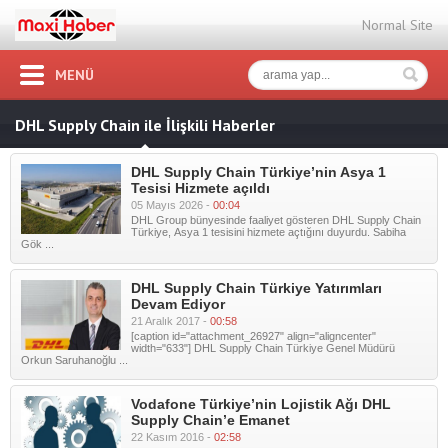
Normal Site
MENÜ
DHL Supply Chain ile İlişkili Haberler
DHL Supply Chain Türkiye’nin Asya 1
Tesisi Hizmete açıldı
05 Mayıs 2026 -
00:04
DHL Group bünyesinde faaliyet gösteren DHL Supply Chain
Türkiye, Asya 1 tesisini hizmete açtığını duyurdu. Sabiha
Gök ...
DHL Supply Chain Türkiye Yatırımları
Devam Ediyor
21 Aralık 2017 -
00:58
[caption id="attachment_26927" align="aligncenter"
width="633"] DHL Supply Chain Türkiye Genel Müdürü
Orkun Saruhanoğlu ...
Vodafone Türkiye’nin Lojistik Ağı DHL
Supply Chain’e Emanet
22 Kasım 2016 -
02:58