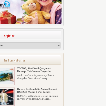
Arşivler
En Son Haberler
TECNO, Yeni Nesil Çerçevesiz
Konsept Telefonunu Duyurdu
Akıllı telefon dünyasında yıllardır
süregelen "tam ekran" yarış...
Honor, Katlanabilir Amiral Gemisi
HONOR Magic V6’yı Tanıttı
HONOR, katlanabilir telefon ailesinin
en yeni üyesi HONOR Magic...