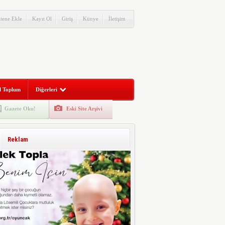
itene Ekle
Kayıt Ol
Giriş
Künye
İletişim
l Toplum
Diğerleri
Gazete Oku!
Eski Site Arşivi
Reklam