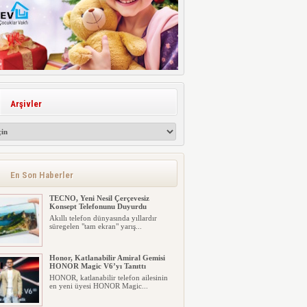
Arşivler
En Son Haberler
TECNO, Yeni Nesil Çerçevesiz
Konsept Telefonunu Duyurdu
Akıllı telefon dünyasında yıllardır
süregelen "tam ekran" yarış...
Honor, Katlanabilir Amiral Gemisi
HONOR Magic V6’yı Tanıttı
HONOR, katlanabilir telefon ailesinin
en yeni üyesi HONOR Magic...