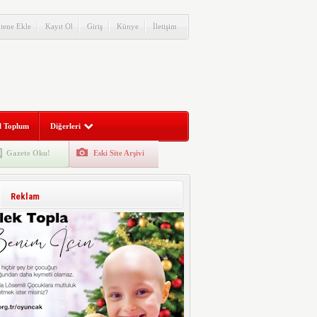
itene Ekle
Kayıt Ol
Giriş
Künye
İletişim
l Toplum
Diğerleri
Gazete Oku!
Eski Site Arşivi
Reklam