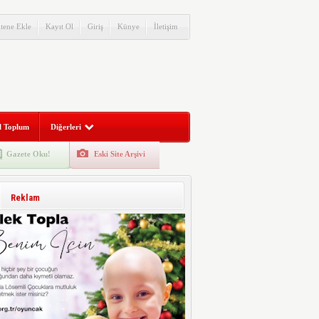
itene Ekle
Kayıt Ol
Giriş
Künye
İletişim
l Toplum
Diğerleri
Gazete Oku!
Eski Site Arşivi
Reklam