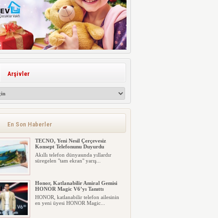
Arşivler
En Son Haberler
TECNO, Yeni Nesil Çerçevesiz
Konsept Telefonunu Duyurdu
Akıllı telefon dünyasında yıllardır
süregelen "tam ekran" yarış...
Honor, Katlanabilir Amiral Gemisi
HONOR Magic V6’yı Tanıttı
HONOR, katlanabilir telefon ailesinin
en yeni üyesi HONOR Magic...