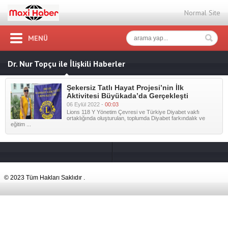
Normal Site
MENÜ
Dr. Nur Topçu ile İlişkili Haberler
Şekersiz Tatlı Hayat Projesi’nin İlk
Aktivitesi Büyükada’da Gerçekleşti
06 Eylül 2022 -
00:03
Lions 118 Y Yönetim Çevresi ve Türkiye Diyabet vakfı
ortaklığında oluşturulan, toplumda Diyabet farkındalık ve
eğitim ...
© 2023 Tüm Hakları Saklıdır .